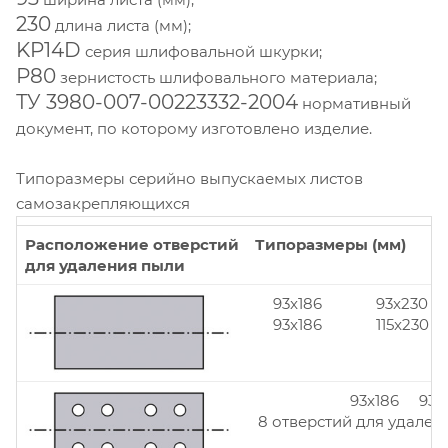
230
длина листа (мм);
KP14D
серия шлифовальной шкурки;
Р80
зернистость шлифовального материала;
ТУ 3980-007-00223332-2004
нормативный
документ, по которому изготовлено изделие.
Типоразмеры серийно выпускаемых листов
самозакрепляющихся
Расположение отверстий
Типоразмеры (мм)
для удаления пыли
93x186
93x230
93x186
115x230
93x186 93x
8 отверстий для удален