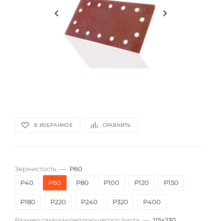
В ИЗБРАННОЕ
СРАВНИТЬ
Зернистость
—
P60
P40
P60
P80
P100
P120
P150
P180
P220
P240
P320
P400
Размер самозакрепляющегося листа
—
115х230