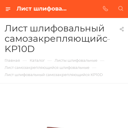
Лист шлифовальный самозакрепляющийся KP10D в Белгороде | Купить по недорогой цене от Абразивного Завода
Лист шлифовальный
самозакрепляющийся
KP10D
—
—
—
Главная
Каталог
Листы шлифовальные
—
Лист самозакрепляющийся шлифовальные
Лист шлифовальный самозакрепляющийся KP10D