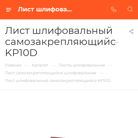
Лист шлифовальный самозакрепляющийся KP10D в Белгороде | Купить по недорогой цене от Абразивного Завода
Лист шлифовальный
самозакрепляющийся
KP10D
—
—
—
Главная
Каталог
Листы шлифовальные
—
Лист самозакрепляющийся шлифовальные
Лист шлифовальный самозакрепляющийся KP10D