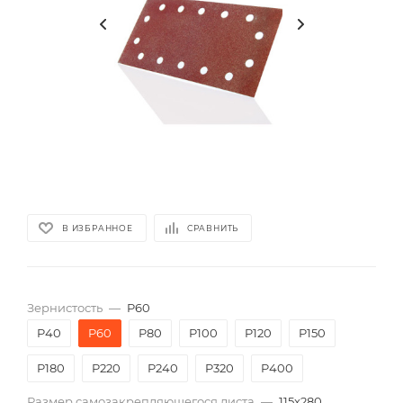
В ИЗБРАННОЕ
СРАВНИТЬ
Зернистость
—
P60
P40
P60
P80
P100
P120
P150
P180
P220
P240
P320
P400
Размер самозакрепляющегося листа
—
115х280