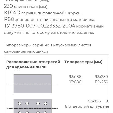
230
длина листа (мм);
KP14D
серия шлифовальной шкурки;
Р80
зернистость шлифовального материала;
ТУ 3980-007-00223332-2004
нормативный
документ, по которому изготовлено изделие.
Типоразмеры серийно выпускаемых листов
самозакрепляющихся
Расположение отверстий
Типоразмеры (мм)
для удаления пыли
93x186
93x230
93x186
115x230
93x186 93x
8 отверстий для удален