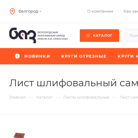
О компании
Как за
Белгород
КАТАЛОГ
НОВИНКИ
КРУГИ ОТРЕЗНЫЕ
КРУГИ 
Лист шлифовальный са
—
—
—
Главная
Каталог
Листы шлифовальные
Лист са