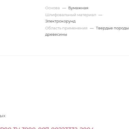
Основа
—
Бумажная
Шлифовальный материал
—
Электрокорунд
Область применения
—
Твердые породы
древесины
ных