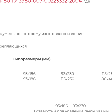
Р80 ТУ 3980-007-00223332-2004
, где
умент, по которому изготовлено изделие.
крепляющихся
Типоразмеры (мм)
93x186
93x230
115x2
93x186
115x230
80x4
93x186 93x230
8 отверстий для удаления пыли ⌀10 мм