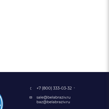
+7 (800) 333-03-32
sale@belabraziv.ru
baz@belabraziv.ru