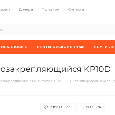
казать
Дилеры
Полезное
Контакты
КОРАЛЛОВЫЕ
ЛЕНТЫ БЕСКОНЕЧНЫЕ
КРУГИ Л
мозакрепляющийся KP10D
—
мозакрепляющийся шлифовальные
Лист шлифовальный сам
В ИЗБРАННОЕ
СРАВНИТЬ