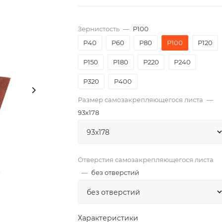
Зернистость
—
P100
P40
P60
P80
P100
P120
P150
P180
P220
P240
P320
P400
Размер самозакрепляющегося листа
—
93х178
Отверстия самозакрепляющегося листа
—
без отверстий
Характеристики