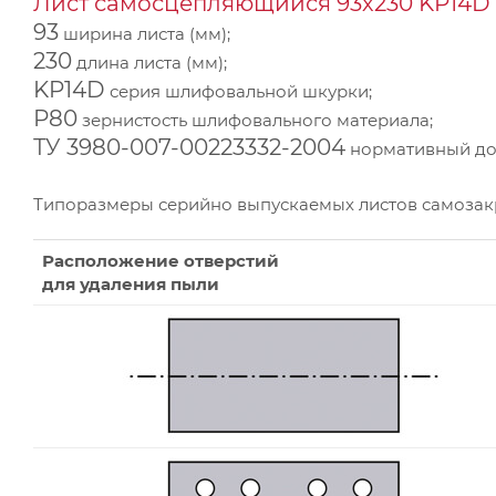
Лист самосцепляющийся 93х230 KP14D 
93
ширина листа (мм);
230
длина листа (мм);
KP14D
серия шлифовальной шкурки;
Р80
зернистость шлифовального материала;
ТУ 3980-007-00223332-2004
нормативный док
Типоразмеры серийно выпускаемых листов самоза
Расположение отверстий
для удаления пыли