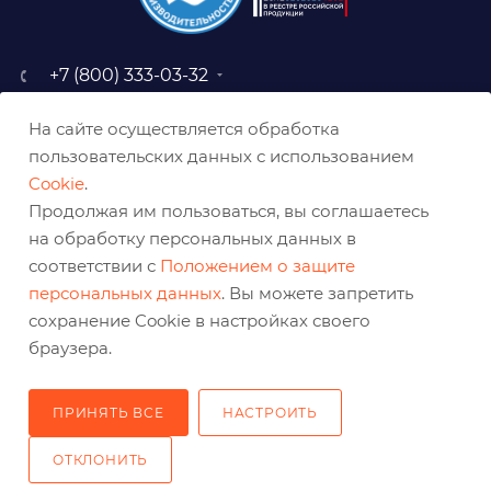
+7 (800) 333-03-32
sale@belabraziv.ru
На сайте осуществляется обработка
baz@belabraziv.ru
пользовательских данных с использованием
308009, Россия, г. Белгород,
Cookie
.
ул. Михайловское шоссе, 2а
Продолжая им пользоваться, вы соглашаетесь
на обработку персональных данных в
соответствии с
Положением о защите
персональных данных
. Вы можете запретить
сохранение Cookie в настройках своего
браузера.
ПРИНЯТЬ ВСЕ
НАСТРОИТЬ
2026 © Решения для эффективного шлифования и реза
ОТКЛОНИТЬ