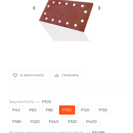
В ИЗБРАННОЕ
СРАВНИТЬ
Зернистость
—
P100
P40
P60
P80
P100
P120
P150
P180
P220
P240
P320
P400
Размер самозакрепляющегося листа
—
93х186