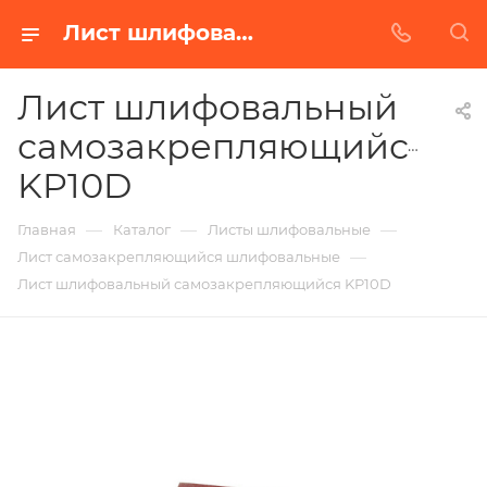
Лист шлифовальный самозакрепляющийся KP10D в Белгороде | Купить по недорогой цене от Абразивного Завода
Лист шлифовальный
самозакрепляющийся
KP10D
—
—
—
Главная
Каталог
Листы шлифовальные
—
Лист самозакрепляющийся шлифовальные
Лист шлифовальный самозакрепляющийся KP10D