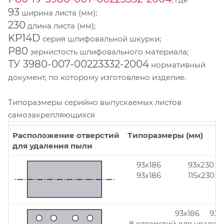
93
ширина листа (мм);
230
длина листа (мм);
KP14D
серия шлифовальной шкурки;
Р80
зернистость шлифовального материала;
ТУ 3980-007-00223332-2004
нормативный
документ, по которому изготовлено изделие.
Типоразмеры серийно выпускаемых листов
самозакрепляющихся
Расположение отверстий
Типоразмеры (мм)
для удаления пыли
93x186
93x230
93x186
115x230
93x186 93x
8 отверстий для удален