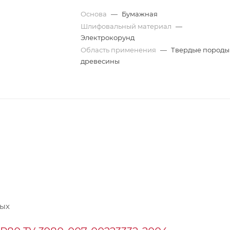
Основа
—
Бумажная
Шлифовальный материал
—
Электрокорунд
Область применения
—
Твердые породы
древесины
ных