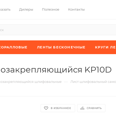
казать
Дилеры
Полезное
Контакты
КОРАЛЛОВЫЕ
ЛЕНТЫ БЕСКОНЕЧНЫЕ
КРУГИ Л
мозакрепляющийся KP10D
—
мозакрепляющийся шлифовальные
Лист шлифовальный сам
В ИЗБРАННОЕ
СРАВНИТЬ