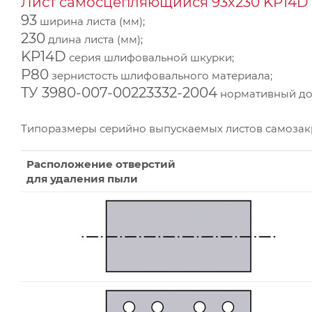
Лист самосцепляющийся 93х230 KP14D 
93
ширина листа (мм);
230
длина листа (мм);
KP14D
серия шлифовальной шкурки;
Р80
зернистость шлифовального материала;
ТУ 3980-007-00223332-2004
нормативный док
Типоразмеры серийно выпускаемых листов самоза
Расположение отверстий
для удаления пыли