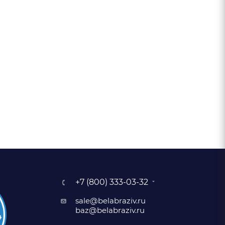
+7 (800) 333-03-32
sale@belabraziv.ru
baz@belabraziv.ru