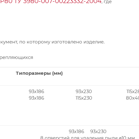
Р80 ТУ 3980-007-00223332-2004
, где
умент, по которому изготовлено изделие.
крепляющихся
Типоразмеры (мм)
93x186
93x230
115x2
93x186
115x230
80x4
93x186 93x230
8 отверстий для удаления пыли ⌀10 мм