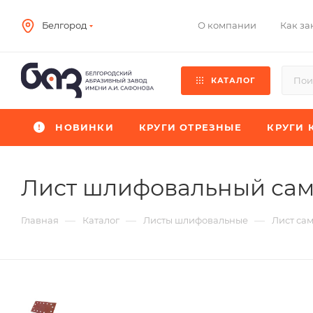
О компании
Как за
Белгород
КАТАЛОГ
НОВИНКИ
КРУГИ ОТРЕЗНЫЕ
КРУГИ 
Лист шлифовальный са
—
—
—
Главная
Каталог
Листы шлифовальные
Лист са