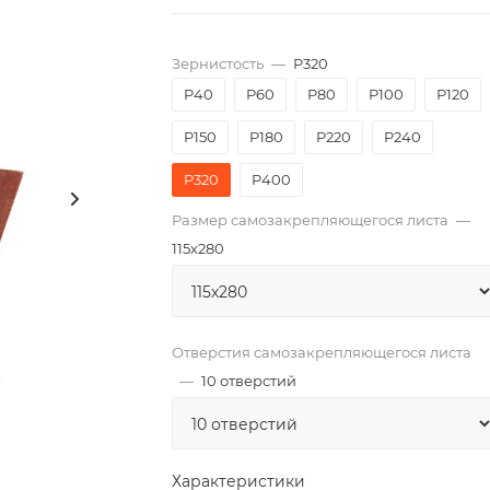
Зернистость
—
P320
P40
P60
P80
P100
P120
P150
P180
P220
P240
P320
P400
Размер самозакрепляющегося листа
—
115х280
Отверстия самозакрепляющегося листа
—
10 отверстий
Характеристики