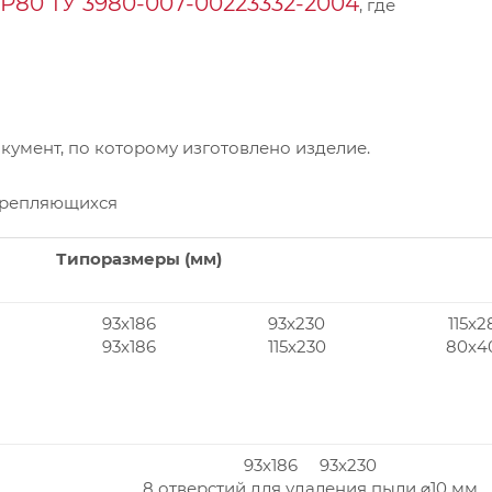
Р80 ТУ 3980-007-00223332-2004
, где
умент, по которому изготовлено изделие.
крепляющихся
Типоразмеры (мм)
93x186
93x230
115x2
93x186
115x230
80x4
93x186 93x230
8 отверстий для удаления пыли ⌀10 мм