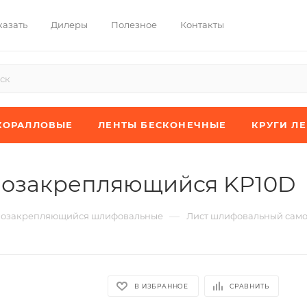
казать
Дилеры
Полезное
Контакты
КОРАЛЛОВЫЕ
ЛЕНТЫ БЕСКОНЕЧНЫЕ
КРУГИ Л
мозакрепляющийся KP10D
—
мозакрепляющийся шлифовальные
Лист шлифовальный сам
В ИЗБРАННОЕ
СРАВНИТЬ