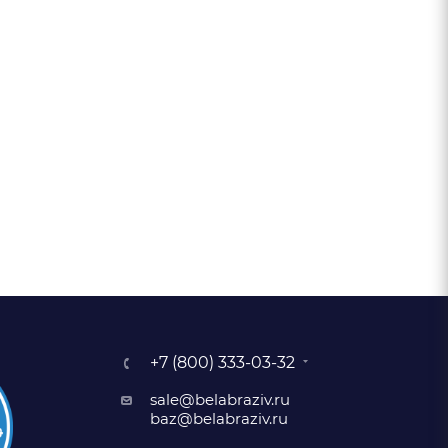
+7 (800) 333-03-32
sale@belabraziv.ru
baz@belabraziv.ru