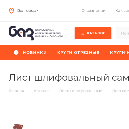
О компании
Как за
Белгород
КАТАЛОГ
НОВИНКИ
КРУГИ ОТРЕЗНЫЕ
КРУГИ 
Лист шлифовальный са
—
—
—
Главная
Каталог
Листы шлифовальные
Лист са