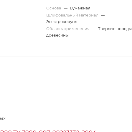
Основа
—
Бумажная
Шлифовальный материал
—
Электрокорунд
Область применения
—
Твердые породы
древесины
ных