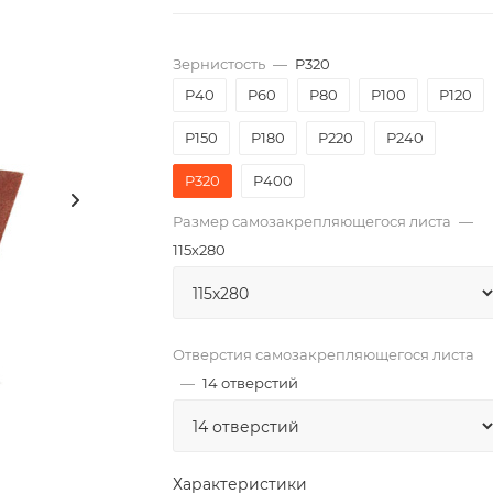
Зернистость
—
P320
P40
P60
P80
P100
P120
P150
P180
P220
P240
P320
P400
Размер самозакрепляющегося листа
—
115х280
Отверстия самозакрепляющегося листа
—
14 отверстий
Характеристики