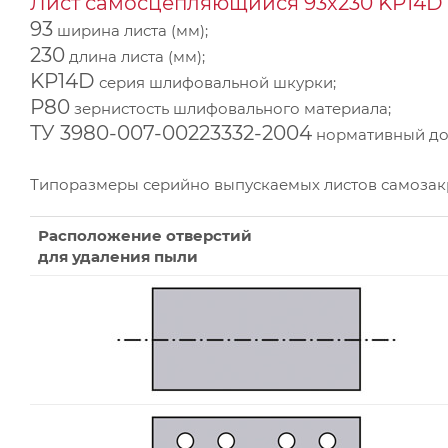
Лист самосцепляющийся 93х230 KP14D 
93
ширина листа (мм);
230
длина листа (мм);
KP14D
серия шлифовальной шкурки;
Р80
зернистость шлифовального материала;
ТУ 3980-007-00223332-2004
нормативный док
Типоразмеры серийно выпускаемых листов самоза
Расположение отверстий
для удаления пыли