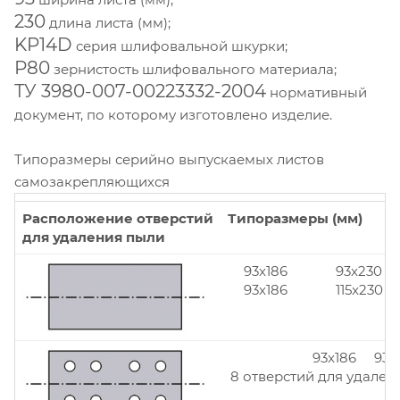
230
длина листа (мм);
KP14D
серия шлифовальной шкурки;
Р80
зернистость шлифовального материала;
ТУ 3980-007-00223332-2004
нормативный
документ, по которому изготовлено изделие.
Типоразмеры серийно выпускаемых листов
самозакрепляющихся
Расположение отверстий
Типоразмеры (мм)
для удаления пыли
93x186
93x230
93x186
115x230
93x186 93x
8 отверстий для удален