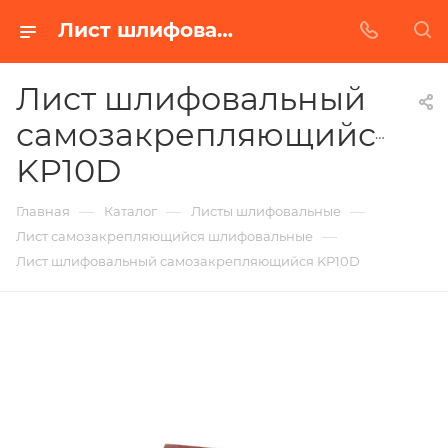
Лист шлифовальный самозакрепляющийся KP10D в Белгороде | Купить по недорогой цене от Абразивного Завода
Лист шлифовальный
самозакрепляющийся
KP10D
—
—
—
Главная
Каталог
Листы шлифовальные
—
Лист самозакрепляющийся шлифовальные
Лист шлифовальный самозакрепляющийся KP10D