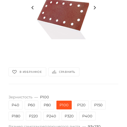
В ИЗБРАННОЕ
СРАВНИТЬ
Зернистость
—
P100
P40
P60
P80
P100
P120
P150
P180
P220
P240
P320
P400
Размер самозакрепляющегося листа
—
93х230