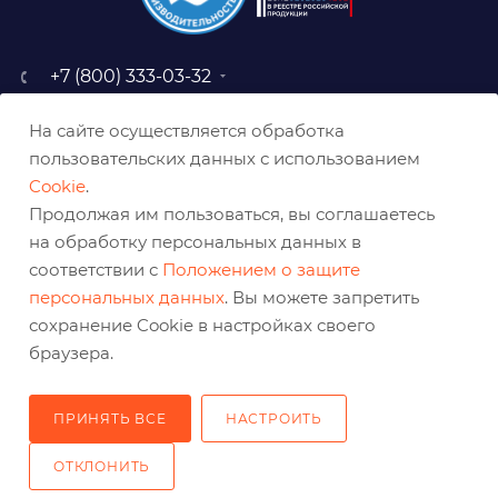
+7 (800) 333-03-32
sale@belabraziv.ru
На сайте осуществляется обработка
baz@belabraziv.ru
пользовательских данных с использованием
308009, Россия, г. Белгород,
Cookie
.
ул. Михайловское шоссе, 2а
Продолжая им пользоваться, вы соглашаетесь
на обработку персональных данных в
соответствии с
Положением о защите
персональных данных
. Вы можете запретить
сохранение Cookie в настройках своего
браузера.
ПРИНЯТЬ ВСЕ
НАСТРОИТЬ
2026 © Решения для эффективного шлифования и реза
ОТКЛОНИТЬ