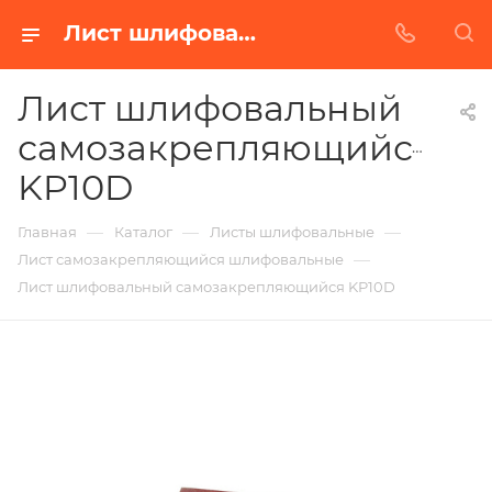
Лист шлифовальный самозакрепляющийся KP10D в Белгороде | Купить по недорогой цене от Абразивного Завода
Лист шлифовальный
самозакрепляющийся
KP10D
—
—
—
Главная
Каталог
Листы шлифовальные
—
Лист самозакрепляющийся шлифовальные
Лист шлифовальный самозакрепляющийся KP10D