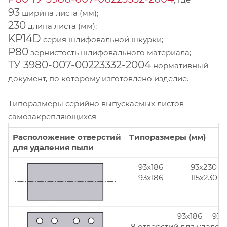
93
ширина листа (мм);
230
длина листа (мм);
KP14D
серия шлифовальной шкурки;
Р80
зернистость шлифовального материала;
ТУ 3980-007-00223332-2004
нормативный
документ, по которому изготовлено изделие.
Типоразмеры серийно выпускаемых листов
самозакрепляющихся
Расположение отверстий
Типоразмеры (мм)
для удаления пыли
93x186
93x230
93x186
115x230
93x186 93x
8 отверстий для удален