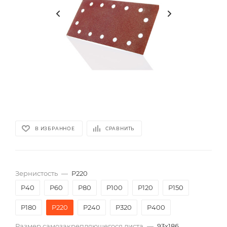
В ИЗБРАННОЕ
СРАВНИТЬ
Зернистость
—
P220
P40
P60
P80
P100
P120
P150
P180
P220
P240
P320
P400
Размер самозакрепляющегося листа
—
93х186