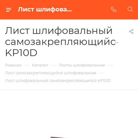
Лист шлифовальный самозакрепляющийся KP10D в Белгороде | Купить по недорогой цене от Абразивного Завода
Лист шлифовальный
самозакрепляющийся
KP10D
—
—
—
Главная
Каталог
Листы шлифовальные
—
Лист самозакрепляющийся шлифовальные
Лист шлифовальный самозакрепляющийся KP10D