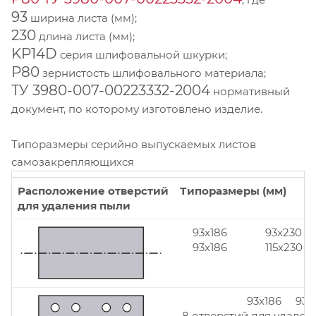
93
ширина листа (мм);
230
длина листа (мм);
KP14D
серия шлифовальной шкурки;
Р80
зернистость шлифовального материала;
ТУ 3980-007-00223332-2004
нормативный
документ, по которому изготовлено изделие.
Типоразмеры серийно выпускаемых листов
самозакрепляющихся
Расположение отверстий
Типоразмеры (мм)
для удаления пыли
93x186
93x230
93x186
115x230
93x186 93x
8 отверстий для удален