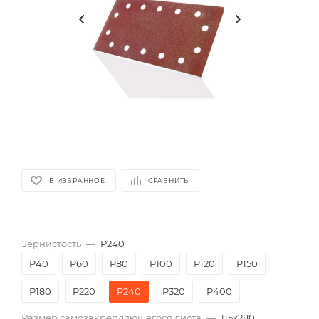
В ИЗБРАННОЕ
СРАВНИТЬ
Зернистость
—
P240
P40
P60
P80
P100
P120
P150
P180
P220
P240
P320
P400
Размер самозакрепляющегося листа
—
115х280