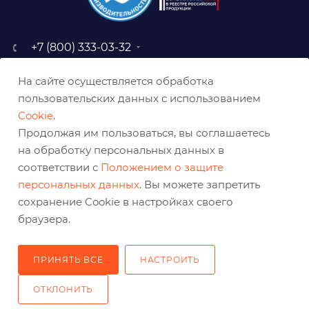
+7 (800) 333-03-32
sale@belabraziv.ru
На сайте осуществляется обработка
baz@belabraziv.ru
пользовательских данных с использованием
308009, Россия, г. Белгород,
Cookie
.
ул. Михайловское шоссе, 2а
Продолжая им пользоваться, вы соглашаетесь
на обработку персональных данных в
соответствии с
Положением о защите
персональных данных
. Вы можете запретить
сохранение Cookie в настройках своего
браузера.
ПРИНЯТЬ ВСЕ
НАСТРОИТЬ
2026 © Решения для эффективного шлифования и реза
ОТКЛОНИТЬ