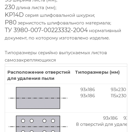
230
длина листа (мм);
KP14D
серия шлифовальной шкурки;
Р80
зернистость шлифовального материала;
ТУ 3980-007-00223332-2004
нормативный
документ, по которому изготовлено изделие.
Типоразмеры серийно выпускаемых листов
самозакрепляющихся
Расположение отверстий
Типоразмеры (мм)
для удаления пыли
93x186
93x230
93x186
115x230
93x186 93x
8 отверстий для удален