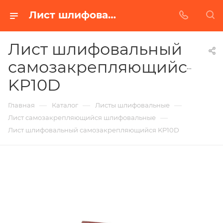
Лист шлифовальный самозакрепляющийся KP10D в Белгороде | Купить по недорогой цене от Абразивного Завода
Лист шлифовальный
самозакрепляющийся
KP10D
—
—
—
Главная
Каталог
Листы шлифовальные
—
Лист самозакрепляющийся шлифовальные
Лист шлифовальный самозакрепляющийся KP10D