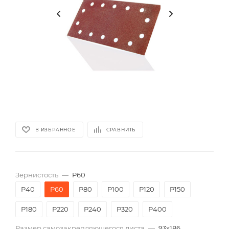
В ИЗБРАННОЕ
СРАВНИТЬ
Зернистость
—
P60
P40
P60
P80
P100
P120
P150
P180
P220
P240
P320
P400
Размер самозакрепляющегося листа
—
93х186