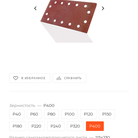
В ИЗБРАННОЕ
СРАВНИТЬ
Зернистость
—
P400
P40
P60
P80
P100
P120
P150
P180
P220
P240
P320
P400
Размер самозакрепляющегося листа
—
115х230