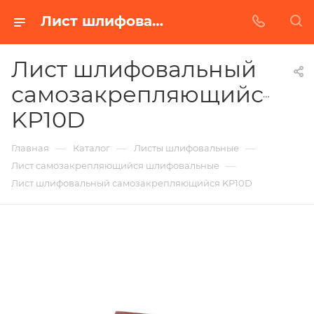
Лист шлифовальный самозакрепляющийся KP10D в Белгороде | Купить по недорогой цене от Абразивного Завода
Лист шлифовальный
самозакрепляющийся
KP10D
—
—
—
Главная
Каталог
Листы шлифовальные
—
Лист самозакрепляющийся шлифовальные
Лист шлифовальный самозакрепляющийся KP10D