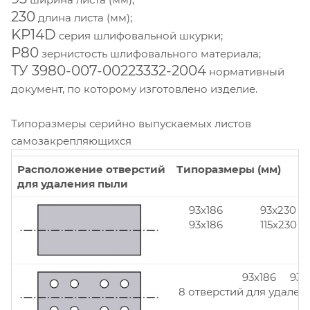
230
длина листа (мм);
KP14D
серия шлифовальной шкурки;
Р80
зернистость шлифовального материала;
ТУ 3980-007-00223332-2004
нормативный
документ, по которому изготовлено изделие.
Типоразмеры серийно выпускаемых листов
самозакрепляющихся
Расположение отверстий
Типоразмеры (мм)
для удаления пыли
93x186
93x230
93x186
115x230
93x186 93x
8 отверстий для удален