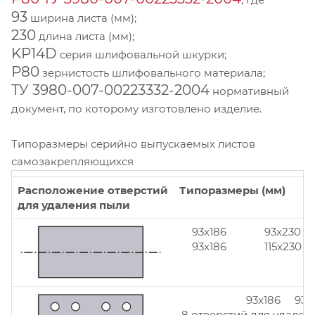
93
ширина листа (мм);
230
длина листа (мм);
KP14D
серия шлифовальной шкурки;
Р80
зернистость шлифовального материала;
ТУ 3980-007-00223332-2004
нормативный
документ, по которому изготовлено изделие.
Типоразмеры серийно выпускаемых листов
самозакрепляющихся
Расположение отверстий
Типоразмеры (мм)
для удаления пыли
93x186
93x230
93x186
115x230
93x186 93x
8 отверстий для удален