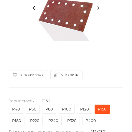
В ИЗБРАННОЕ
СРАВНИТЬ
Зернистость
—
P150
P40
P60
P80
P100
P120
P150
P180
P220
P240
P320
P400
Размер самозакрепляющегося листа
—
115х230