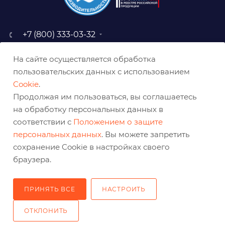
+7 (800) 333-03-32
sale@belabraziv.ru
На сайте осуществляется обработка
baz@belabraziv.ru
пользовательских данных с использованием
308009, Россия, г. Белгород,
Cookie
.
ул. Михайловское шоссе, 2а
Продолжая им пользоваться, вы соглашаетесь
на обработку персональных данных в
соответствии с
Положением о защите
персональных данных
. Вы можете запретить
сохранение Cookie в настройках своего
браузера.
ПРИНЯТЬ ВСЕ
НАСТРОИТЬ
2026 © Решения для эффективного шлифования и реза
ОТКЛОНИТЬ