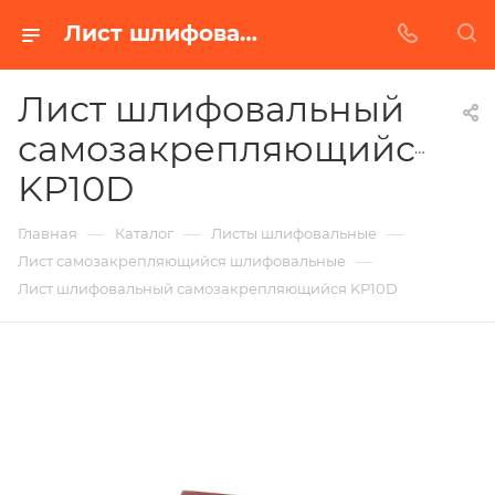
Лист шлифовальный самозакрепляющийся KP10D в Белгороде | Купить по недорогой цене от Абразивного Завода
Лист шлифовальный
самозакрепляющийся
KP10D
—
—
—
Главная
Каталог
Листы шлифовальные
—
Лист самозакрепляющийся шлифовальные
Лист шлифовальный самозакрепляющийся KP10D