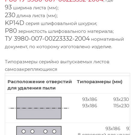
93
ширина листа (мм);
230
длина листа (мм);
KP14D
серия шлифовальной шкурки;
Р80
зернистость шлифовального материала;
ТУ 3980-007-00223332-2004
нормативный
документ, по которому изготовлено изделие.
Типоразмеры серийно выпускаемых листов
самозакрепляющихся
Расположение отверстий
Типоразмеры (мм)
для удаления пыли
93x186
93x230
93x186
115x230
93x186 93x
8 отверстий для удален