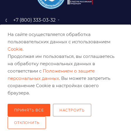
+7 (800) 333-03-32
sale@belabraziv.ru
На сайте осуществляется обработка
baz@belabraziv.ru
пользовательских данных с использованием
308009, Россия, г. Белгород,
Cookie
.
ул. Михайловское шоссе, 2а
Продолжая им пользоваться, вы соглашаетесь
на обработку персональных данных в
соответствии с
Положением о защите
персональных данных
. Вы можете запретить
сохранение Cookie в настройках своего
браузера.
ПРИНЯТЬ ВСЕ
НАСТРОИТЬ
2026 © Решения для эффективного шлифования и реза
ОТКЛОНИТЬ