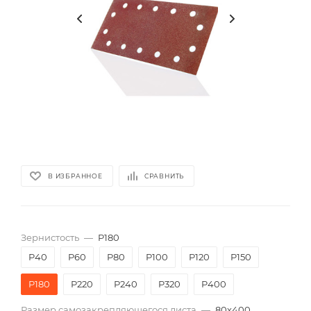
В ИЗБРАННОЕ
СРАВНИТЬ
Зернистость
—
P180
P40
P60
P80
P100
P120
P150
P180
P220
P240
P320
P400
Размер самозакрепляющегося листа
—
80х400