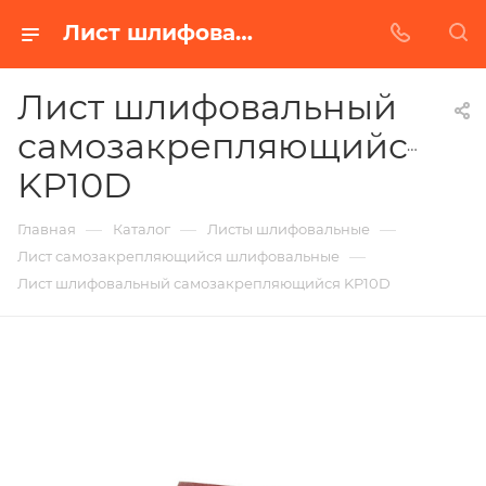
Лист шлифовальный самозакрепляющийся KP10D в Белгороде | Купить по недорогой цене от Абразивного Завода
Лист шлифовальный
самозакрепляющийся
KP10D
—
—
—
Главная
Каталог
Листы шлифовальные
—
Лист самозакрепляющийся шлифовальные
Лист шлифовальный самозакрепляющийся KP10D