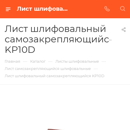
Лист шлифовальный самозакрепляющийся KP10D в Белгороде | Купить по недорогой цене от Абразивного Завода
Лист шлифовальный
самозакрепляющийся
KP10D
—
—
—
Главная
Каталог
Листы шлифовальные
—
Лист самозакрепляющийся шлифовальные
Лист шлифовальный самозакрепляющийся KP10D