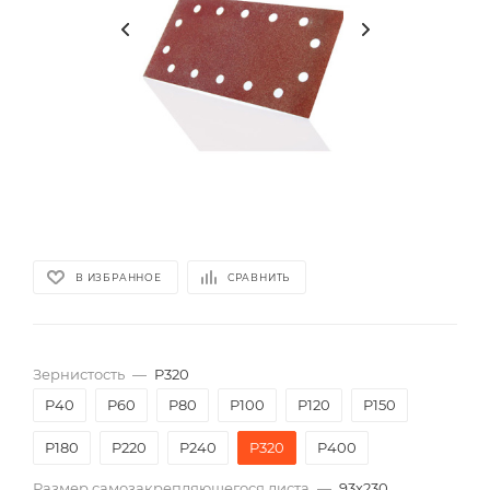
В ИЗБРАННОЕ
СРАВНИТЬ
Зернистость
—
P320
P40
P60
P80
P100
P120
P150
P180
P220
P240
P320
P400
Размер самозакрепляющегося листа
—
93х230