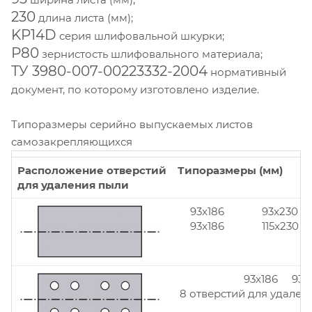
230
длина листа (мм);
KP14D
серия шлифовальной шкурки;
Р80
зернистость шлифовального материала;
ТУ 3980-007-00223332-2004
нормативный
документ, по которому изготовлено изделие.
Типоразмеры серийно выпускаемых листов
самозакрепляющихся
Расположение отверстий
Типоразмеры (мм)
для удаления пыли
93x186
93x230
93x186
115x230
93x186 93x
8 отверстий для удален