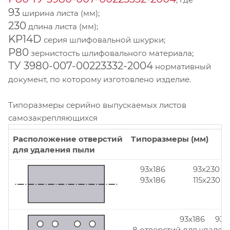
93
ширина листа (мм);
230
длина листа (мм);
KP14D
серия шлифовальной шкурки;
Р80
зернистость шлифовального материала;
ТУ 3980-007-00223332-2004
нормативный
документ, по которому изготовлено изделие.
Типоразмеры серийно выпускаемых листов
самозакрепляющихся
Расположение отверстий
Типоразмеры (мм)
для удаления пыли
93x186
93x230
93x186
115x230
93x186 93x
8 отверстий для удален