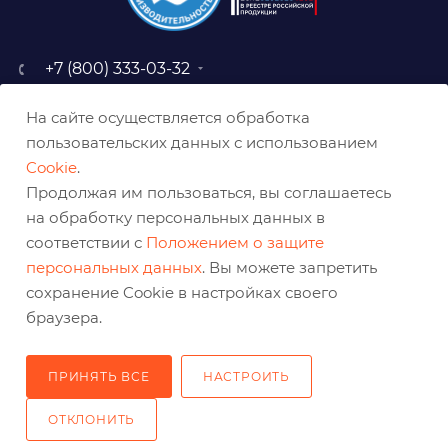
+7 (800) 333-03-32
sale@belabraziv.ru
На сайте осуществляется обработка
baz@belabraziv.ru
пользовательских данных с использованием
308009, Россия, г. Белгород,
Cookie
.
ул. Михайловское шоссе, 2а
Продолжая им пользоваться, вы соглашаетесь
на обработку персональных данных в
соответствии с
Положением о защите
персональных данных
. Вы можете запретить
сохранение Cookie в настройках своего
браузера.
ПРИНЯТЬ ВСЕ
НАСТРОИТЬ
2026 © Решения для эффективного шлифования и реза
ОТКЛОНИТЬ