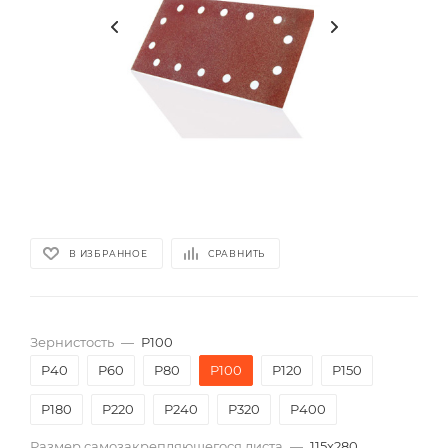
В ИЗБРАННОЕ
СРАВНИТЬ
Зернистость
—
P100
P40
P60
P80
P100
P120
P150
P180
P220
P240
P320
P400
Размер самозакрепляющегося листа
—
115х280