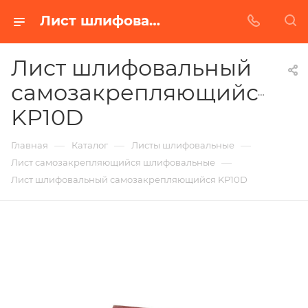
Лист шлифовальный самозакрепляющийся KP10D в Белгороде | Купить по недорогой цене от Абразивного Завода
Лист шлифовальный
самозакрепляющийся
KP10D
—
—
—
Главная
Каталог
Листы шлифовальные
—
Лист самозакрепляющийся шлифовальные
Лист шлифовальный самозакрепляющийся KP10D