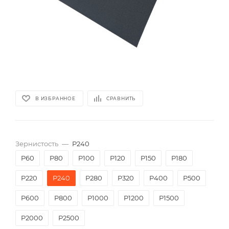
В ИЗБРАННОЕ
СРАВНИТЬ
Зернистость
—
P240
P60
P80
P100
P120
P150
P180
P220
P240
P280
P320
P400
P500
P600
P800
P1000
P1200
P1500
P2000
Р2500