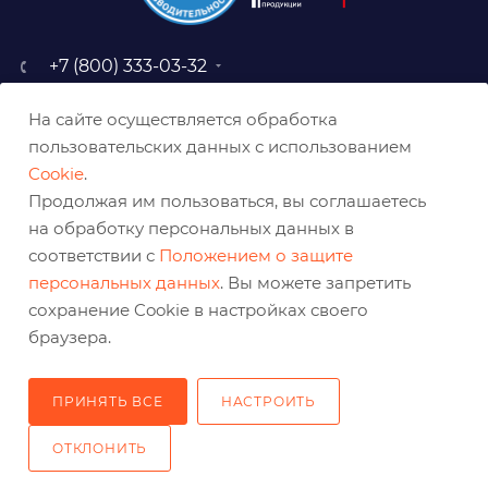
+7 (800) 333-03-32
sale@belabraziv.ru
На сайте осуществляется обработка
baz@belabraziv.ru
пользовательских данных с использованием
308009, Россия, г. Белгород,
Cookie
.
ул. Михайловское шоссе, 2а
Продолжая им пользоваться, вы соглашаетесь
на обработку персональных данных в
соответствии с
Положением о защите
персональных данных
. Вы можете запретить
сохранение Cookie в настройках своего
браузера.
ПРИНЯТЬ ВСЕ
НАСТРОИТЬ
2026 © Решения для эффективного шлифования и реза
ОТКЛОНИТЬ