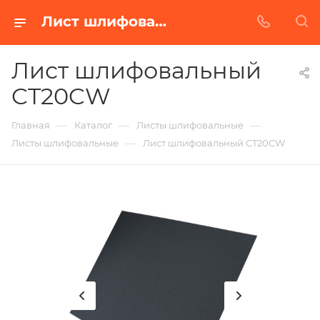
Лист шлифовальный CT20CW в Белгороде | Купить по недорогой цене от Абразивного Завода
Лист шлифовальный
CT20CW
—
—
—
Главная
Каталог
Листы шлифовальные
—
Листы шлифовальные
Лист шлифовальный CT20CW