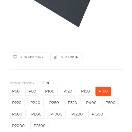
В ИЗБРАННОЕ
СРАВНИТЬ
Зернистость
—
P180
P60
P80
P100
P120
P150
P180
P220
P240
P280
P320
P400
P500
P600
P800
P1000
P1200
P1500
P2000
Р2500