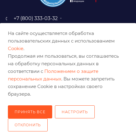
+7 (800) 333-03-32
sale@belabraziv.ru
На сайте осуществляется обработка
baz@belabraziv.ru
пользовательских данных с использованием
308009, Россия, г. Белгород,
Cookie
.
ул. Михайловское шоссе, 2а
Продолжая им пользоваться, вы соглашаетесь
на обработку персональных данных в
соответствии с
Положением о защите
персональных данных
. Вы можете запретить
сохранение Cookie в настройках своего
браузера.
ПРИНЯТЬ ВСЕ
НАСТРОИТЬ
2026 © Решения для эффективного шлифования и реза
ОТКЛОНИТЬ