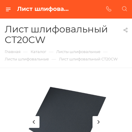
Лист шлифовальный CT20CW в Белгороде | Купить по недорогой цене от Абразивного Завода
Лист шлифовальный
CT20CW
—
—
—
Главная
Каталог
Листы шлифовальные
—
Листы шлифовальные
Лист шлифовальный CT20CW