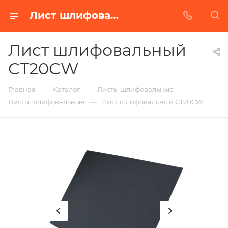
Лист шлифовальный CT20CW в Белгороде | Купить по недорогой цене от Абразивного Завода
Лист шлифовальный
CT20CW
—
—
—
Главная
Каталог
Листы шлифовальные
—
Листы шлифовальные
Лист шлифовальный CT20CW