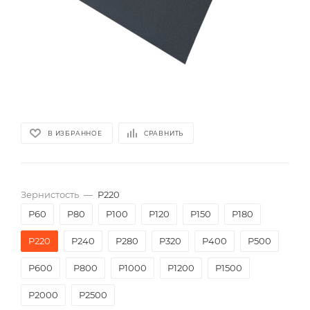
В ИЗБРАННОЕ
СРАВНИТЬ
Зернистость
—
P220
P60
P80
P100
P120
P150
P180
P220
P240
P280
P320
P400
P500
P600
P800
P1000
P1200
P1500
P2000
Р2500