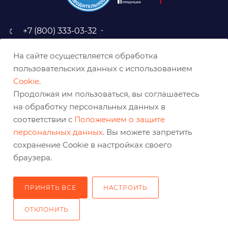
+7 (800) 333-03-32
sale@belabraziv.ru
На сайте осуществляется обработка
baz@belabraziv.ru
пользовательских данных с использованием
308009, Россия, г. Белгород,
Cookie
.
ул. Михайловское шоссе, 2а
Продолжая им пользоваться, вы соглашаетесь
на обработку персональных данных в
соответствии с
Положением о защите
персональных данных
. Вы можете запретить
сохранение Cookie в настройках своего
браузера.
ПРИНЯТЬ ВСЕ
НАСТРОИТЬ
2026 © Решения для эффективного шлифования и реза
ОТКЛОНИТЬ