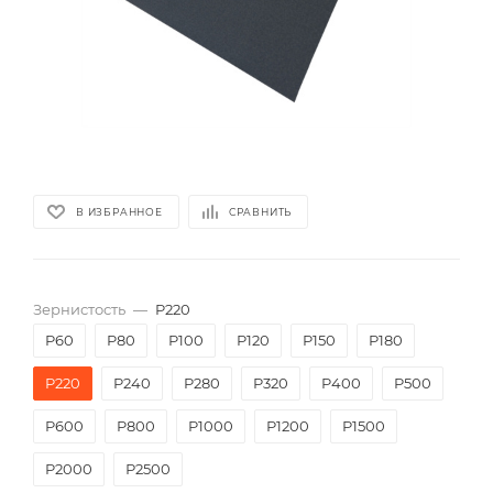
В ИЗБРАННОЕ
СРАВНИТЬ
Зернистость
—
P220
P60
P80
P100
P120
P150
P180
P220
P240
P280
P320
P400
P500
P600
P800
P1000
P1200
P1500
P2000
Р2500