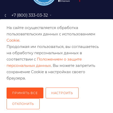
+7 (800) 333-03-32
sale@belabraziv.ru
На сайте осуществляется обработка
baz@belabraziv.ru
пользовательских данных с использованием
308009, Россия, г. Белгород,
Cookie
.
ул. Михайловское шоссе, 2а
Продолжая им пользоваться, вы соглашаетесь
на обработку персональных данных в
соответствии с
Положением о защите
персональных данных
. Вы можете запретить
сохранение Cookie в настройках своего
браузера.
ПРИНЯТЬ ВСЕ
НАСТРОИТЬ
2026 © Решения для эффективного шлифования и реза
ОТКЛОНИТЬ