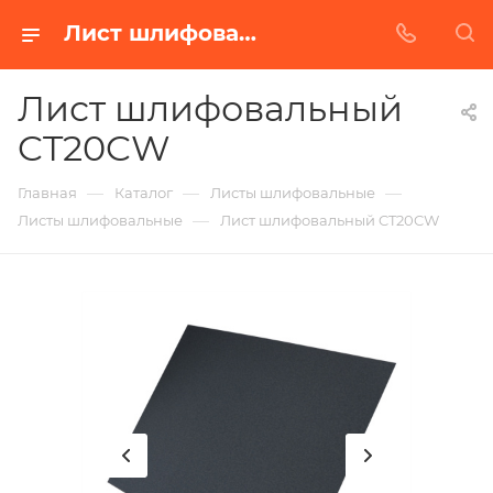
Лист шлифовальный CT20CW в Белгороде | Купить по недорогой цене от Абразивного Завода
Лист шлифовальный
CT20CW
—
—
—
Главная
Каталог
Листы шлифовальные
—
Листы шлифовальные
Лист шлифовальный CT20CW