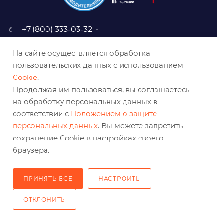
+7 (800) 333-03-32
sale@belabraziv.ru
На сайте осуществляется обработка
baz@belabraziv.ru
пользовательских данных с использованием
308009, Россия, г. Белгород,
Cookie
.
ул. Михайловское шоссе, 2а
Продолжая им пользоваться, вы соглашаетесь
на обработку персональных данных в
соответствии с
Положением о защите
персональных данных
. Вы можете запретить
сохранение Cookie в настройках своего
браузера.
ПРИНЯТЬ ВСЕ
НАСТРОИТЬ
2026 © Решения для эффективного шлифования и реза
ОТКЛОНИТЬ