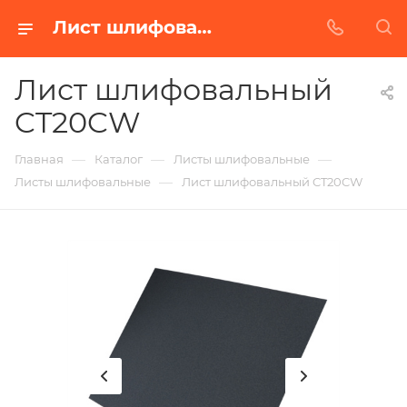
Лист шлифовальный CT20CW в Белгороде | Купить по недорогой цене от Абразивного Завода
Лист шлифовальный
CT20CW
—
—
—
Главная
Каталог
Листы шлифовальные
—
Листы шлифовальные
Лист шлифовальный CT20CW