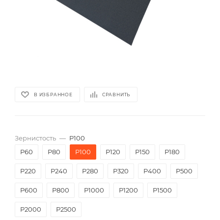
В ИЗБРАННОЕ
СРАВНИТЬ
Зернистость
—
P100
P60
P80
P100
P120
P150
P180
P220
P240
P280
P320
P400
P500
P600
P800
P1000
P1200
P1500
P2000
Р2500