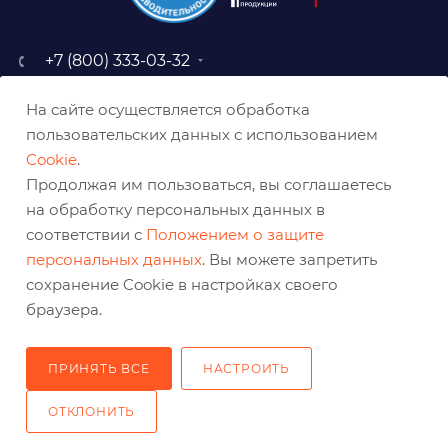
+7 (800) 333-03-32
sale@belabraziv.ru
На сайте осуществляется обработка
baz@belabraziv.ru
пользовательских данных с использованием
308009, Россия, г. Белгород,
Cookie
.
ул. Михайловское шоссе, 2а
Продолжая им пользоваться, вы соглашаетесь
на обработку персональных данных в
соответствии с
Положением о защите
персональных данных
. Вы можете запретить
сохранение Cookie в настройках своего
браузера.
ПРИНЯТЬ ВСЕ
НАСТРОИТЬ
2026 © Решения для эффективного шлифования и реза
ОТКЛОНИТЬ