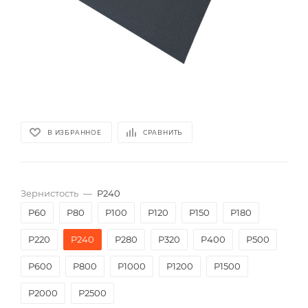
В ИЗБРАННОЕ
СРАВНИТЬ
Зернистость
—
P240
P60
P80
P100
P120
P150
P180
P220
P240
P280
P320
P400
P500
P600
P800
P1000
P1200
P1500
P2000
Р2500