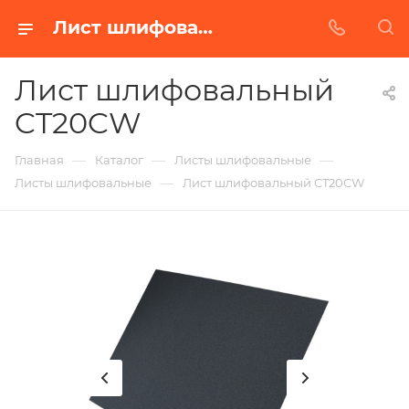
Лист шлифовальный CT20CW в Белгороде | Купить по недорогой цене от Абразивного Завода
Лист шлифовальный
CT20CW
—
—
—
Главная
Каталог
Листы шлифовальные
—
Листы шлифовальные
Лист шлифовальный CT20CW