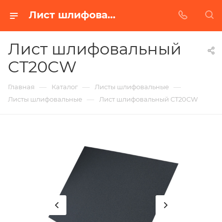
Лист шлифовальный CT20CW в Белгороде | Купить по недорогой цене от Абразивного Завода
Лист шлифовальный
CT20CW
—
—
—
Главная
Каталог
Листы шлифовальные
—
Листы шлифовальные
Лист шлифовальный CT20CW