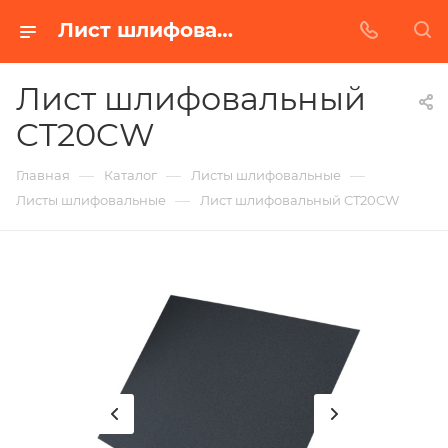
Лист шлифовальный CT20CW в Белгороде | Купить по недорогой цене от Абразивного Завода
Лист шлифовальный
CT20CW
—
—
—
Главная
Каталог
Листы шлифовальные
—
Листы шлифовальные
Лист шлифовальный CT20CW