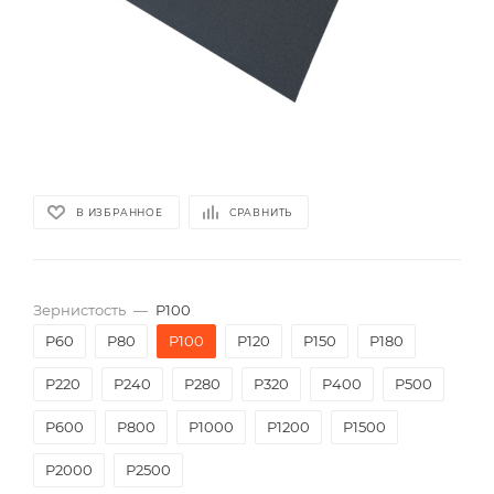
В ИЗБРАННОЕ
СРАВНИТЬ
Зернистость
—
P100
P60
P80
P100
P120
P150
P180
P220
P240
P280
P320
P400
P500
P600
P800
P1000
P1200
P1500
P2000
Р2500