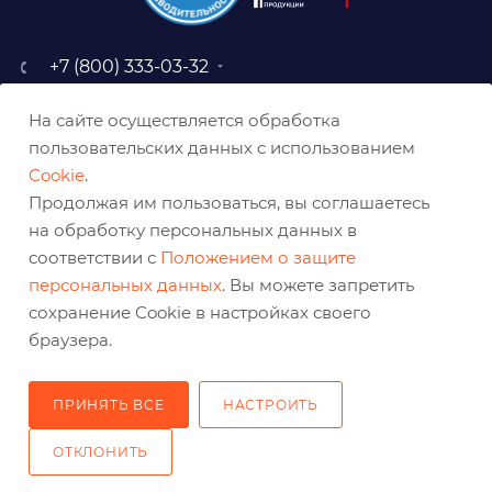
+7 (800) 333-03-32
sale@belabraziv.ru
На сайте осуществляется обработка
baz@belabraziv.ru
пользовательских данных с использованием
308009, Россия, г. Белгород,
Cookie
.
ул. Михайловское шоссе, 2а
Продолжая им пользоваться, вы соглашаетесь
на обработку персональных данных в
соответствии с
Положением о защите
персональных данных
. Вы можете запретить
сохранение Cookie в настройках своего
браузера.
ПРИНЯТЬ ВСЕ
НАСТРОИТЬ
2026 © Решения для эффективного шлифования и реза
ОТКЛОНИТЬ