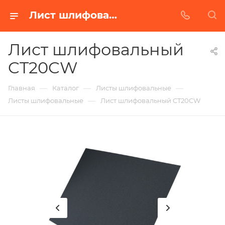
Лист шлифовальный CT20CW в Белгороде | Купить по недорогой цене от Абразивного Завода
Лист шлифовальный
CT20CW
—
—
—
Главная
Каталог
Листы шлифовальные
—
Листы шлифовальные
Лист шлифовальный CT20CW