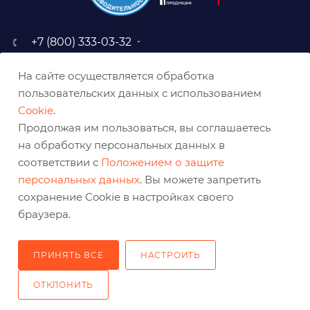
+7 (800) 333-03-32
sale@belabraziv.ru
На сайте осуществляется обработка
baz@belabraziv.ru
пользовательских данных с использованием
308009, Россия, г. Белгород,
Cookie
.
ул. Михайловское шоссе, 2а
Продолжая им пользоваться, вы соглашаетесь
на обработку персональных данных в
соответствии с
Положением о защите
персональных данных
. Вы можете запретить
сохранение Cookie в настройках своего
браузера.
ПРИНЯТЬ ВСЕ
НАСТРОИТЬ
2026 © Решения для эффективного шлифования и реза
ОТКЛОНИТЬ