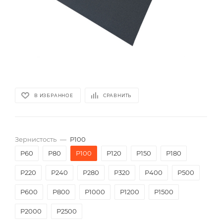
В ИЗБРАННОЕ
СРАВНИТЬ
Зернистость
—
P100
P60
P80
P100
P120
P150
P180
P220
P240
P280
P320
P400
P500
P600
P800
P1000
P1200
P1500
P2000
Р2500