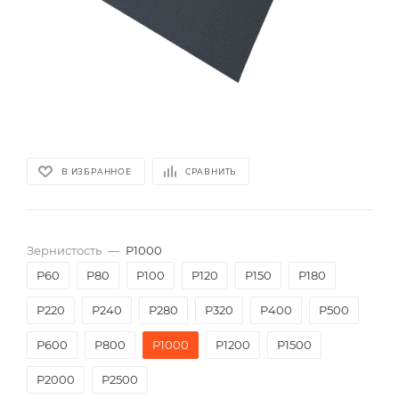
В ИЗБРАННОЕ
СРАВНИТЬ
Зернистость
—
P1000
P60
P80
P100
P120
P150
P180
P220
P240
P280
P320
P400
P500
P600
P800
P1000
P1200
P1500
P2000
Р2500