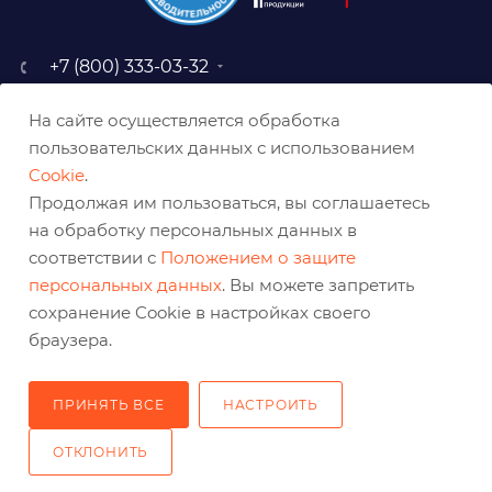
+7 (800) 333-03-32
sale@belabraziv.ru
На сайте осуществляется обработка
baz@belabraziv.ru
пользовательских данных с использованием
308009, Россия, г. Белгород,
Cookie
.
ул. Михайловское шоссе, 2а
Продолжая им пользоваться, вы соглашаетесь
на обработку персональных данных в
соответствии с
Положением о защите
персональных данных
. Вы можете запретить
сохранение Cookie в настройках своего
браузера.
ПРИНЯТЬ ВСЕ
НАСТРОИТЬ
2026 © Решения для эффективного шлифования и реза
ОТКЛОНИТЬ