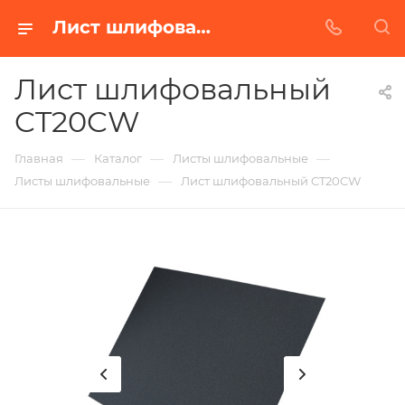
Лист шлифовальный CT20CW в Белгороде | Купить по недорогой цене от Абразивного Завода
Лист шлифовальный
CT20CW
—
—
—
Главная
Каталог
Листы шлифовальные
—
Листы шлифовальные
Лист шлифовальный CT20CW