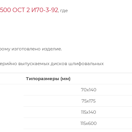
00 ОСТ 2 И70-3-92
, где
ому изготовлено изделие.
серийно выпускаемых дисков шлифовальных
Типоразмеры (мм)
70x140
75x175
115x140
115x600