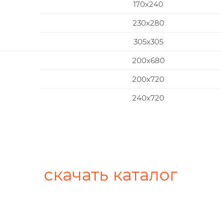
170x240
230x280
305x305
200х680
200х720
240х720
скачать каталог