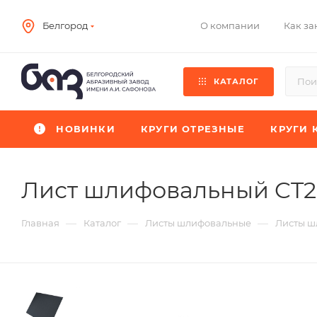
О компании
Как за
Белгород
КАТАЛОГ
НОВИНКИ
КРУГИ ОТРЕЗНЫЕ
КРУГИ 
Лист шлифовальный CT
—
—
—
Главная
Каталог
Листы шлифовальные
Листы ш