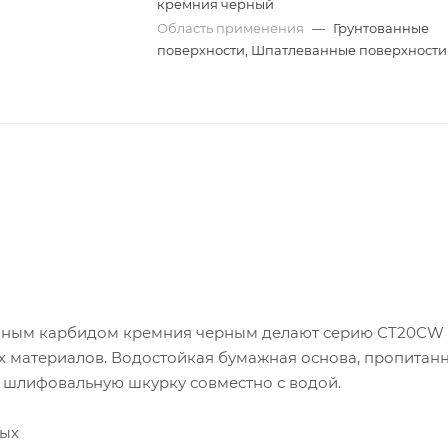
кремния черный
Область применения
—
Грунтованные
поверхности, Шпатлеванные поверхности
венным карбидом кремния черным делают серию СT20CW
 материалов. Водостойкая бумажная основа, пропитан
 шлифовальную шкурку совместно с водой.
ных