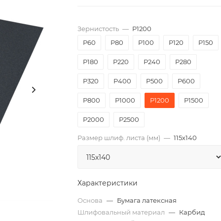
Зернистость
—
P1200
P60
P80
P100
P120
P150
P180
P220
P240
P280
P320
P400
P500
P600
P800
P1000
P1200
P1500
P2000
Р2500
Размер шлиф. листа (мм)
—
115х140
Характеристики
Основа
—
Бумага латексная
Шлифовальный материал
—
Карбид