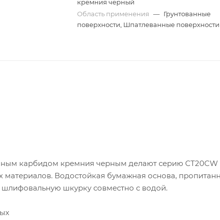
кремния черный
Область применения
—
Грунтованные
поверхности, Шпатлеванные поверхности
венным карбидом кремния черным делают серию СT20CW
 материалов. Водостойкая бумажная основа, пропитан
 шлифовальную шкурку совместно с водой.
ных