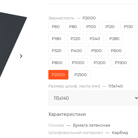
Зернистость
—
P2000
P60
P80
P100
P120
P150
P180
P220
P240
P280
P320
P400
P500
P600
P800
P1000
P1200
P1500
P2000
Р2500
Размер шлиф. листа (мм)
—
115х140
Характеристики
Основа
—
Бумага латексная
Шлифовальный материал
—
Карбид