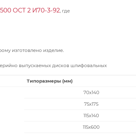
00 ОСТ 2 И70-3-92
, где
ому изготовлено изделие.
серийно выпускаемых дисков шлифовальных
Типоразмеры (мм)
70x140
75x175
115x140
115x600