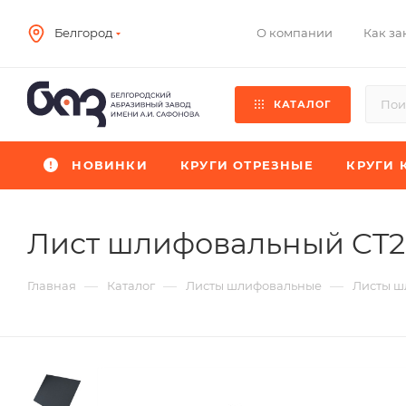
О компании
Как за
Белгород
КАТАЛОГ
НОВИНКИ
КРУГИ ОТРЕЗНЫЕ
КРУГИ 
Лист шлифовальный CT
—
—
—
Главная
Каталог
Листы шлифовальные
Листы ш