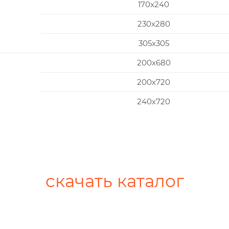
170x240
230x280
305x305
200х680
200х720
240х720
скачать каталог