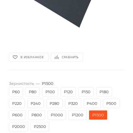
В ИЗБРАННОЕ
СРАВНИТЬ
Зернистость
—
P1500
P60
P80
P100
P120
P150
P180
P220
P240
P280
P320
P400
P500
P600
P800
P1000
P1200
P1500
P2000
Р2500