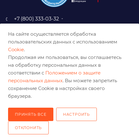
+7 (800) 333-03-32
sale@belabraziv.ru
На сайте осуществляется обработка
baz@belabraziv.ru
пользовательских данных с использованием
308009, Россия, г. Белгород,
Cookie
.
ул. Михайловское шоссе, 2а
Продолжая им пользоваться, вы соглашаетесь
на обработку персональных данных в
соответствии с
Положением о защите
персональных данных
. Вы можете запретить
сохранение Cookie в настройках своего
браузера.
ПРИНЯТЬ ВСЕ
НАСТРОИТЬ
2026 © Решения для эффективного шлифования и реза
ОТКЛОНИТЬ