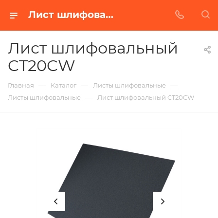
Лист шлифовальный CT20CW в Белгороде | Купить по недорогой цене от Абразивного Завода
Лист шлифовальный
CT20CW
—
—
—
Главная
Каталог
Листы шлифовальные
—
Листы шлифовальные
Лист шлифовальный CT20CW