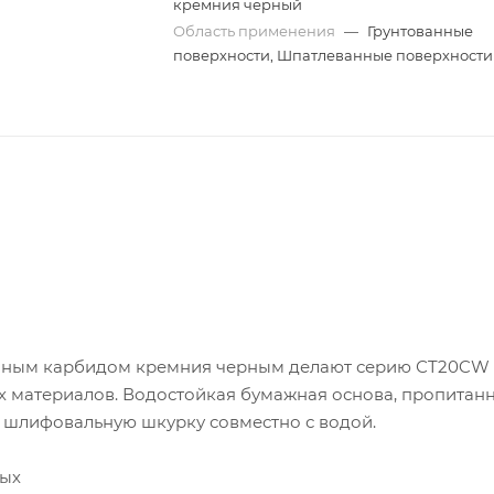
кремния черный
Область применения
—
Грунтованные
поверхности, Шпатлеванные поверхности
венным карбидом кремния черным делают серию СT20CW
 материалов. Водостойкая бумажная основа, пропитан
 шлифовальную шкурку совместно с водой.
ных