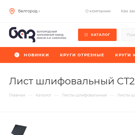
О компании
Как за
Белгород
КАТАЛОГ
НОВИНКИ
КРУГИ ОТРЕЗНЫЕ
КРУГИ 
Лист шлифовальный CT
—
—
—
Главная
Каталог
Листы шлифовальные
Листы ш