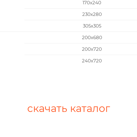
170x240
230x280
305x305
200х680
200х720
240х720
скачать каталог