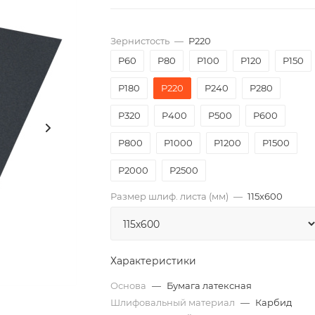
Зернистость
—
P220
P60
P80
P100
P120
P150
P180
P220
P240
P280
P320
P400
P500
P600
P800
P1000
P1200
P1500
P2000
Р2500
Размер шлиф. листа (мм)
—
115х600
Характеристики
Основа
—
Бумага латексная
Шлифовальный материал
—
Карбид