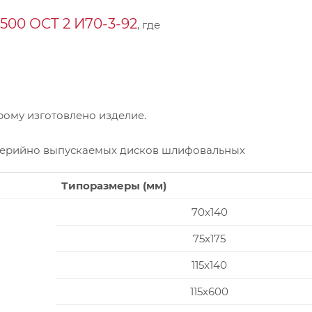
00 ОСТ 2 И70-3-92
, где
ому изготовлено изделие.
серийно выпускаемых дисков шлифовальных
Типоразмеры (мм)
70x140
75x175
115x140
115x600