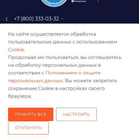
+7 (800) 333-03-32
sale@belabraziv.ru
На сайте осуществляется обработка
baz@belabraziv.ru
пользовательских данных с использованием
308009, Россия, г. Белгород,
Cookie
.
ул. Михайловское шоссе, 2а
Продолжая им пользоваться, вы соглашаетесь
на обработку персональных данных в
соответствии с
Положением о защите
персональных данных
. Вы можете запретить
сохранение Cookie в настройках своего
браузера.
ПРИНЯТЬ ВСЕ
НАСТРОИТЬ
2026 © Решения для эффективного шлифования и реза
ОТКЛОНИТЬ