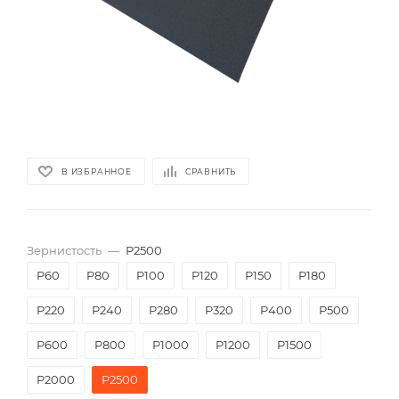
В ИЗБРАННОЕ
СРАВНИТЬ
Зернистость
—
Р2500
P60
P80
P100
P120
P150
P180
P220
P240
P280
P320
P400
P500
P600
P800
P1000
P1200
P1500
P2000
Р2500