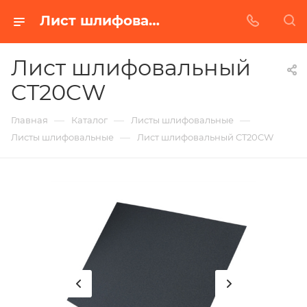
Лист шлифовальный CT20CW в Белгороде | Купить по недорогой цене от Абразивного Завода
Лист шлифовальный
CT20CW
—
—
—
Главная
Каталог
Листы шлифовальные
—
Листы шлифовальные
Лист шлифовальный CT20CW