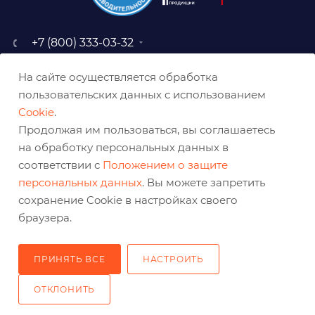
+7 (800) 333-03-32
sale@belabraziv.ru
На сайте осуществляется обработка
baz@belabraziv.ru
пользовательских данных с использованием
308009, Россия, г. Белгород,
Cookie
.
ул. Михайловское шоссе, 2а
Продолжая им пользоваться, вы соглашаетесь
на обработку персональных данных в
соответствии с
Положением о защите
персональных данных
. Вы можете запретить
сохранение Cookie в настройках своего
браузера.
ПРИНЯТЬ ВСЕ
НАСТРОИТЬ
2026 © Решения для эффективного шлифования и реза
ОТКЛОНИТЬ