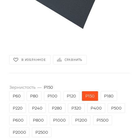
В ИЗБРАННОЕ
СРАВНИТЬ
Зернистость
—
P150
P60
P80
P100
P120
P150
P180
P220
P240
P280
P320
P400
P500
P600
P800
P1000
P1200
P1500
P2000
Р2500