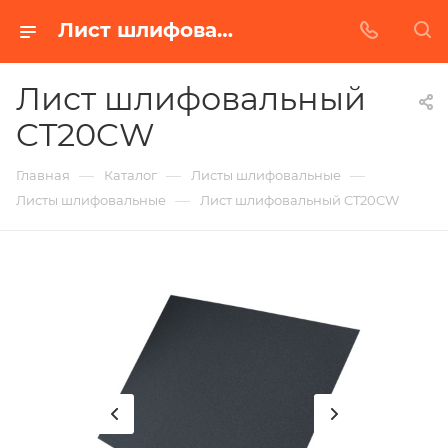
Лист шлифовальный CT20CW в Белгороде | Купить по недорогой цене от Абразивного Завода
Лист шлифовальный
CT20CW
—
—
—
Главная
Каталог
Листы шлифовальные
—
Листы шлифовальные
Лист шлифовальный CT20CW