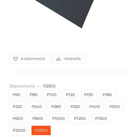
В ИЗБРАННОЕ
СРАВНИТЬ
Зернистость
—
Р2500
P60
P80
P100
P120
P150
P180
P220
P240
P280
P320
P400
P500
P600
P800
P1000
P1200
P1500
P2000
Р2500