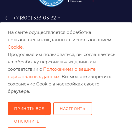
+7 (800) 333-03-32
sale@belabraziv.ru
На сайте осуществляется обработка
baz@belabraziv.ru
пользовательских данных с использованием
308009, Россия, г. Белгород,
Cookie
.
ул. Михайловское шоссе, 2а
Продолжая им пользоваться, вы соглашаетесь
на обработку персональных данных в
соответствии с
Положением о защите
персональных данных
. Вы можете запретить
сохранение Cookie в настройках своего
браузера.
ПРИНЯТЬ ВСЕ
НАСТРОИТЬ
2026 © Решения для эффективного шлифования и реза
ОТКЛОНИТЬ