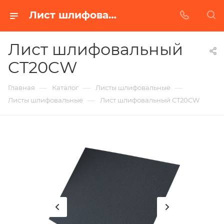
Лист шлифовальный CT20CW в Белгороде | Купить по недорогой цене от Абразивного Завода
Лист шлифовальный
CT20CW
—
—
—
Главная
Каталог
Листы шлифовальные
—
Листы шлифовальные
Лист шлифовальный CT20CW