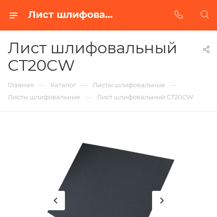
Лист шлифовальный CT20CW в Белгороде | Купить по недорогой цене от Абразивного Завода
Лист шлифовальный
CT20CW
—
—
—
Главная
Каталог
Листы шлифовальные
—
Листы шлифовальные
Лист шлифовальный CT20CW