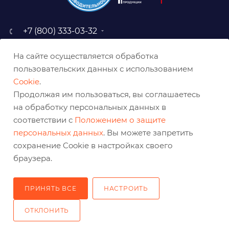
+7 (800) 333-03-32
sale@belabraziv.ru
На сайте осуществляется обработка
baz@belabraziv.ru
пользовательских данных с использованием
308009, Россия, г. Белгород,
Cookie
.
ул. Михайловское шоссе, 2а
Продолжая им пользоваться, вы соглашаетесь
на обработку персональных данных в
соответствии с
Положением о защите
персональных данных
. Вы можете запретить
сохранение Cookie в настройках своего
браузера.
ПРИНЯТЬ ВСЕ
НАСТРОИТЬ
2026 © Решения для эффективного шлифования и реза
ОТКЛОНИТЬ