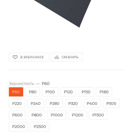
В ИЗБРАННОЕ
СРАВНИТЬ
Зернистость
—
P60
P60
P80
P100
P120
P150
P180
P220
P240
P280
P320
P400
P500
P600
P800
P1000
P1200
P1500
P2000
Р2500