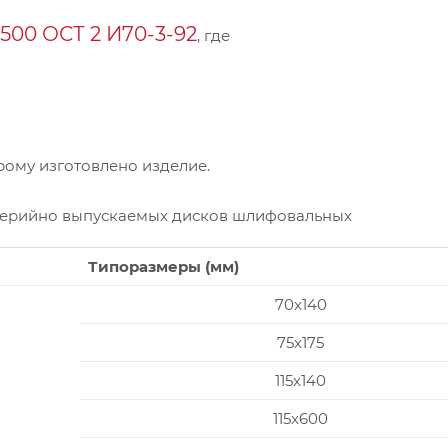
00 ОСТ 2 И70-3-92
, где
ому изготовлено изделие.
серийно выпускаемых дисков шлифовальных
Типоразмеры (мм)
70x140
75x175
115x140
115x600