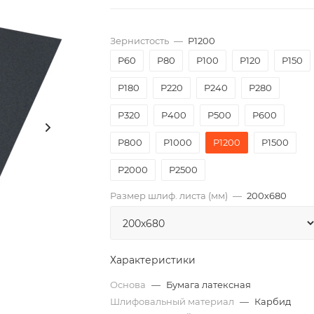
Зернистость
—
P1200
P60
P80
P100
P120
P150
P180
P220
P240
P280
P320
P400
P500
P600
P800
P1000
P1200
P1500
P2000
Р2500
Размер шлиф. листа (мм)
—
200х680
Характеристики
Основа
—
Бумага латексная
Шлифовальный материал
—
Карбид