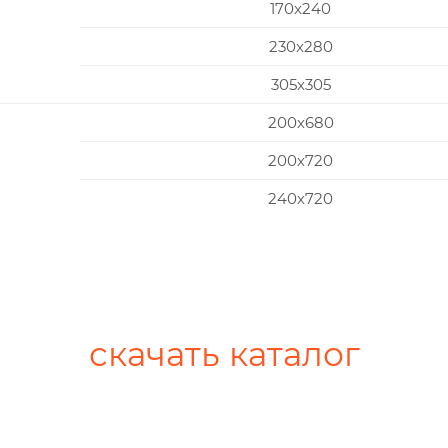
170x240
230x280
305x305
200х680
200х720
240х720
скачать каталог