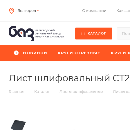
О компании
Как за
Белгород
КАТАЛОГ
НОВИНКИ
КРУГИ ОТРЕЗНЫЕ
КРУГИ 
Лист шлифовальный CT
—
—
—
Главная
Каталог
Листы шлифовальные
Листы ш