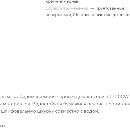
кремния черный
Область применения
—
Грунтованные
поверхности, Шпатлеванные поверхности
венным карбидом кремния черным делают серию СT20CW
 материалов. Водостойкая бумажная основа, пропитан
 шлифовальную шкурку совместно с водой.
ных