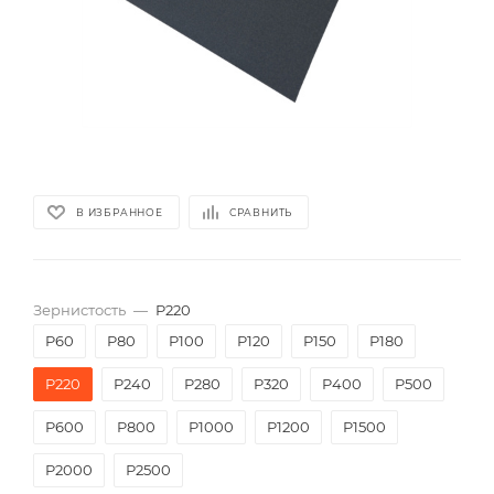
В ИЗБРАННОЕ
СРАВНИТЬ
Зернистость
—
P220
P60
P80
P100
P120
P150
P180
P220
P240
P280
P320
P400
P500
P600
P800
P1000
P1200
P1500
P2000
Р2500