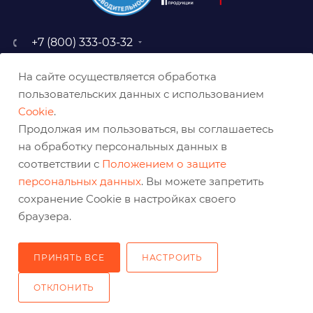
+7 (800) 333-03-32
sale@belabraziv.ru
На сайте осуществляется обработка
baz@belabraziv.ru
пользовательских данных с использованием
308009, Россия, г. Белгород,
Cookie
.
ул. Михайловское шоссе, 2а
Продолжая им пользоваться, вы соглашаетесь
на обработку персональных данных в
соответствии с
Положением о защите
персональных данных
. Вы можете запретить
сохранение Cookie в настройках своего
браузера.
ПРИНЯТЬ ВСЕ
НАСТРОИТЬ
2026 © Решения для эффективного шлифования и реза
ОТКЛОНИТЬ