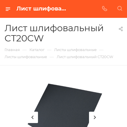
Лист шлифовальный CT20CW в Белгороде | Купить по недорогой цене от Абразивного Завода
Лист шлифовальный
CT20CW
—
—
—
Главная
Каталог
Листы шлифовальные
—
Листы шлифовальные
Лист шлифовальный CT20CW