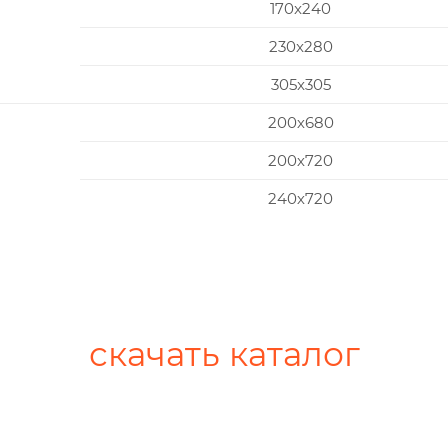
170x240
230x280
305x305
200х680
200х720
240х720
скачать каталог