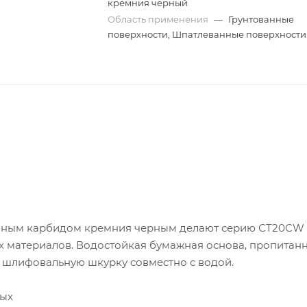
кремния черный
Область применения
—
Грунтованные
поверхности, Шпатлеванные поверхности
венным карбидом кремния черным делают серию СT20CW
 материалов. Водостойкая бумажная основа, пропитан
 шлифовальную шкурку совместно с водой.
ных