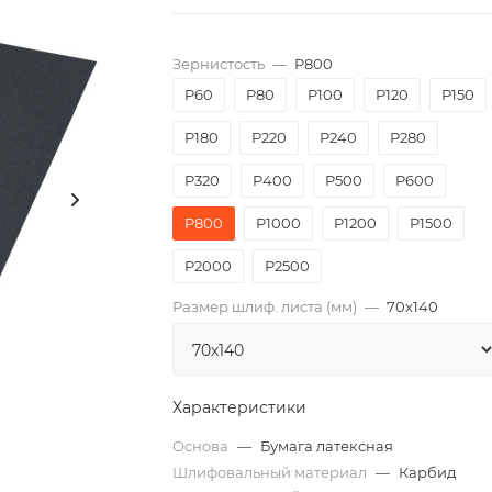
Зернистость
—
P800
P60
P80
P100
P120
P150
P180
P220
P240
P280
P320
P400
P500
P600
P800
P1000
P1200
P1500
P2000
Р2500
Размер шлиф. листа (мм)
—
70х140
Характеристики
Основа
—
Бумага латексная
Шлифовальный материал
—
Карбид