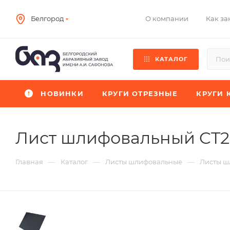
О компании
Как за
Белгород
КАТАЛОГ
НОВИНКИ
КРУГИ ОТРЕЗНЫЕ
КРУГИ 
Лист шлифовальный CT
—
—
—
Главная
Каталог
Листы шлифовальные
Листы ш