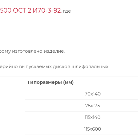
00 ОСТ 2 И70-3-92
, где
ому изготовлено изделие.
серийно выпускаемых дисков шлифовальных
Типоразмеры (мм)
70x140
75x175
115x140
115x600