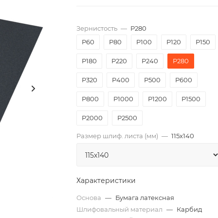
Зернистость
—
P280
P60
P80
P100
P120
P150
P180
P220
P240
P280
P320
P400
P500
P600
P800
P1000
P1200
P1500
P2000
Р2500
Размер шлиф. листа (мм)
—
115х140
Характеристики
Основа
—
Бумага латексная
Шлифовальный материал
—
Карбид