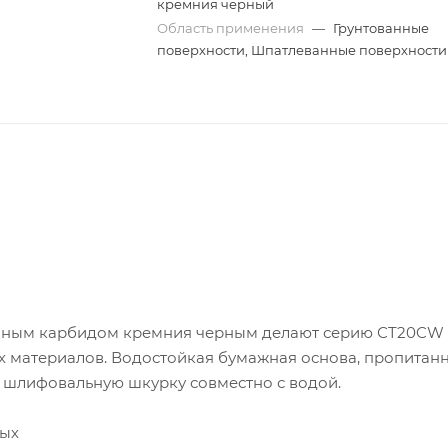
кремния черный
Область применения
—
Грунтованные
поверхности, Шпатлеванные поверхности
венным карбидом кремния черным делают серию СT20CW
 материалов. Водостойкая бумажная основа, пропитан
 шлифовальную шкурку совместно с водой.
ных