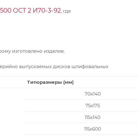
00 ОСТ 2 И70-3-92
, где
ому изготовлено изделие.
серийно выпускаемых дисков шлифовальных
Типоразмеры (мм)
70x140
75x175
115x140
115x600