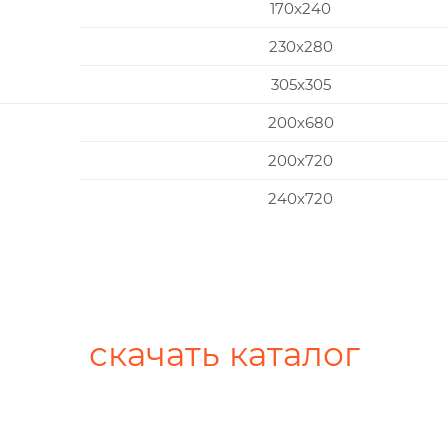
170x240
230x280
305x305
200х680
200х720
240х720
скачать каталог