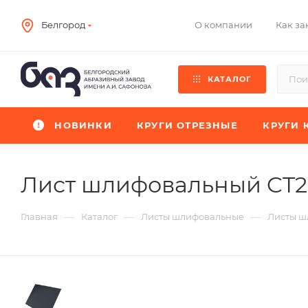
О компании
Как за
Белгород
КАТАЛОГ
НОВИНКИ
КРУГИ ОТРЕЗНЫЕ
КРУГИ 
Лист шлифовальный CT
—
—
—
Главная
Каталог
Листы шлифовальные
Листы ш