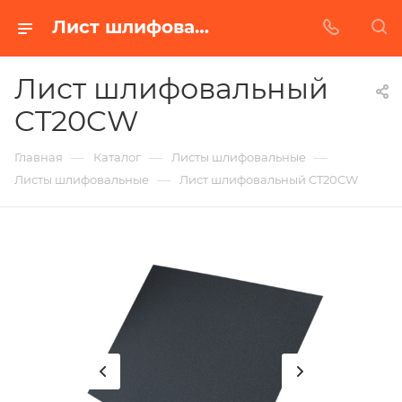
Лист шлифовальный CT20CW в Белгороде | Купить по недорогой цене от Абразивного Завода
Лист шлифовальный
CT20CW
—
—
—
Главная
Каталог
Листы шлифовальные
—
Листы шлифовальные
Лист шлифовальный CT20CW