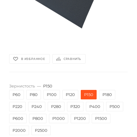
В ИЗБРАННОЕ
СРАВНИТЬ
Зернистость
—
P150
P60
P80
P100
P120
P150
P180
P220
P240
P280
P320
P400
P500
P600
P800
P1000
P1200
P1500
P2000
Р2500