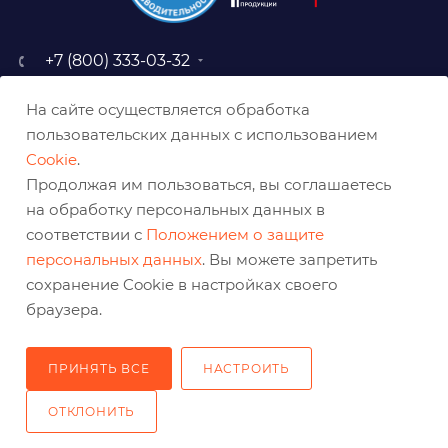
+7 (800) 333-03-32
sale@belabraziv.ru
На сайте осуществляется обработка
baz@belabraziv.ru
пользовательских данных с использованием
308009, Россия, г. Белгород,
Cookie
.
ул. Михайловское шоссе, 2а
Продолжая им пользоваться, вы соглашаетесь
на обработку персональных данных в
соответствии с
Положением о защите
персональных данных
. Вы можете запретить
сохранение Cookie в настройках своего
браузера.
ПРИНЯТЬ ВСЕ
НАСТРОИТЬ
2026 © Решения для эффективного шлифования и реза
ОТКЛОНИТЬ