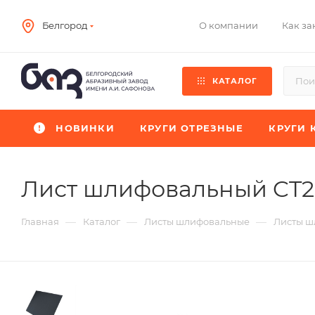
О компании
Как за
Белгород
КАТАЛОГ
НОВИНКИ
КРУГИ ОТРЕЗНЫЕ
КРУГИ 
Лист шлифовальный CT
—
—
—
Главная
Каталог
Листы шлифовальные
Листы ш