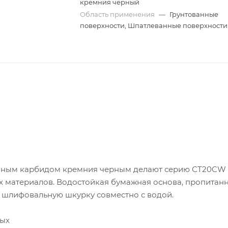
кремния черный
Область применения
—
Грунтованные
поверхности, Шпатлеванные поверхности
венным карбидом кремния черным делают серию СT20CW
 материалов. Водостойкая бумажная основа, пропитан
 шлифовальную шкурку совместно с водой.
ных