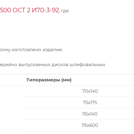
00 ОСТ 2 И70-3-92
, где
ому изготовлено изделие.
серийно выпускаемых дисков шлифовальных
Типоразмеры (мм)
70x140
75x175
115x140
115x600