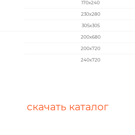
170x240
230x280
305x305
200х680
200х720
240х720
скачать каталог