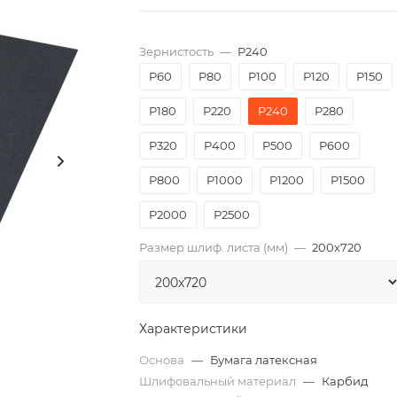
Зернистость
—
P240
P60
P80
P100
P120
P150
P180
P220
P240
P280
P320
P400
P500
P600
P800
P1000
P1200
P1500
P2000
Р2500
Размер шлиф. листа (мм)
—
200х720
Характеристики
Основа
—
Бумага латексная
Шлифовальный материал
—
Карбид