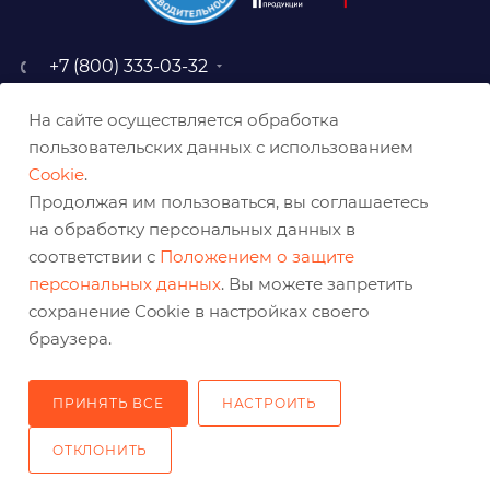
+7 (800) 333-03-32
sale@belabraziv.ru
На сайте осуществляется обработка
baz@belabraziv.ru
пользовательских данных с использованием
308009, Россия, г. Белгород,
Cookie
.
ул. Михайловское шоссе, 2а
Продолжая им пользоваться, вы соглашаетесь
на обработку персональных данных в
соответствии с
Положением о защите
персональных данных
. Вы можете запретить
сохранение Cookie в настройках своего
браузера.
ПРИНЯТЬ ВСЕ
НАСТРОИТЬ
2026 © Решения для эффективного шлифования и реза
ОТКЛОНИТЬ