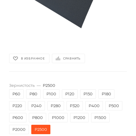
В ИЗБРАННОЕ
СРАВНИТЬ
Зернистость
—
Р2500
P60
P80
P100
P120
P150
P180
P220
P240
P280
P320
P400
P500
P600
P800
P1000
P1200
P1500
P2000
Р2500