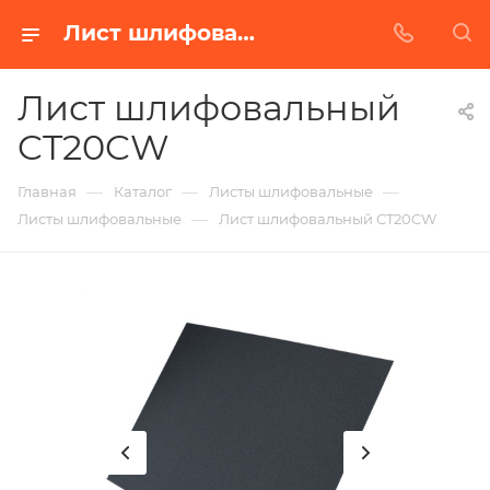
Лист шлифовальный CT20CW в Белгороде | Купить по недорогой цене от Абразивного Завода
Лист шлифовальный
CT20CW
—
—
—
Главная
Каталог
Листы шлифовальные
—
Листы шлифовальные
Лист шлифовальный CT20CW