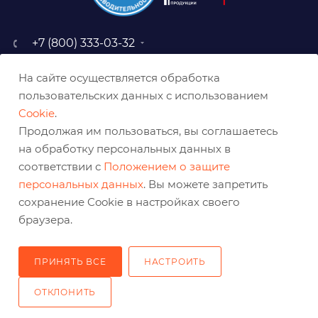
+7 (800) 333-03-32
sale@belabraziv.ru
На сайте осуществляется обработка
baz@belabraziv.ru
пользовательских данных с использованием
308009, Россия, г. Белгород,
Cookie
.
ул. Михайловское шоссе, 2а
Продолжая им пользоваться, вы соглашаетесь
на обработку персональных данных в
соответствии с
Положением о защите
персональных данных
. Вы можете запретить
сохранение Cookie в настройках своего
браузера.
ПРИНЯТЬ ВСЕ
НАСТРОИТЬ
2026 © Решения для эффективного шлифования и реза
ОТКЛОНИТЬ