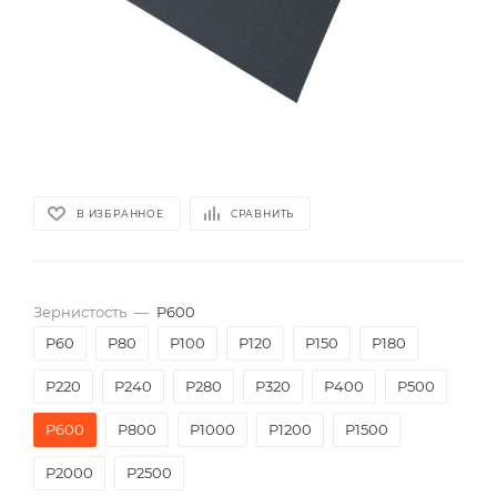
В ИЗБРАННОЕ
СРАВНИТЬ
Зернистость
—
P600
P60
P80
P100
P120
P150
P180
P220
P240
P280
P320
P400
P500
P600
P800
P1000
P1200
P1500
P2000
Р2500