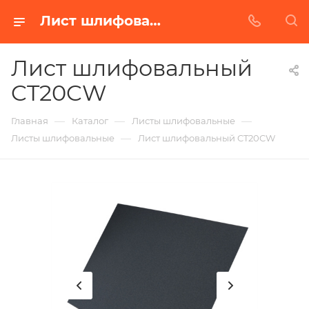
Лист шлифовальный CT20CW в Белгороде | Купить по недорогой цене от Абразивного Завода
Лист шлифовальный
CT20CW
—
—
—
Главная
Каталог
Листы шлифовальные
—
Листы шлифовальные
Лист шлифовальный CT20CW