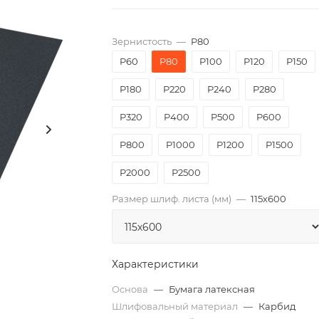
Зернистость
—
P80
P60
P80
P100
P120
P150
P180
P220
P240
P280
P320
P400
P500
P600
P800
P1000
P1200
P1500
P2000
Р2500
Размер шлиф. листа (мм)
—
115х600
Характеристики
Основа
—
Бумага латексная
Шлифовальный материал
—
Карбид