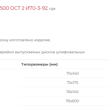
00 ОСТ 2 И70-3-92
, где
ому изготовлено изделие.
серийно выпускаемых дисков шлифовальных
Типоразмеры (мм)
70x140
75x175
115x140
115x600