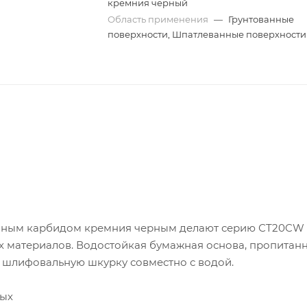
кремния черный
Область применения
—
Грунтованные
поверхности, Шпатлеванные поверхности
венным карбидом кремния черным делают серию СT20CW
 материалов. Водостойкая бумажная основа, пропитан
 шлифовальную шкурку совместно с водой.
ных