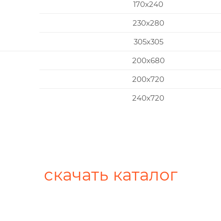
170x240
230x280
305x305
200х680
200х720
240х720
скачать каталог