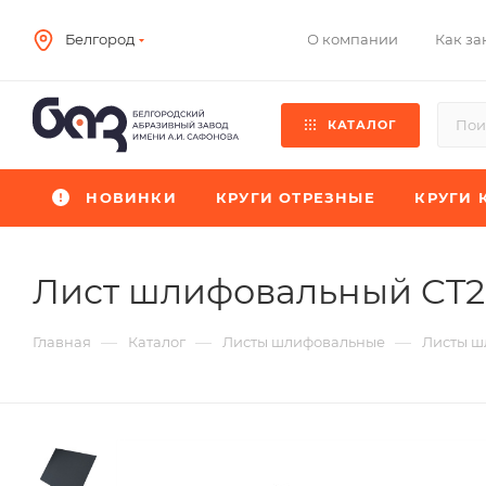
О компании
Как за
Белгород
КАТАЛОГ
НОВИНКИ
КРУГИ ОТРЕЗНЫЕ
КРУГИ 
Лист шлифовальный CT
—
—
—
Главная
Каталог
Листы шлифовальные
Листы ш