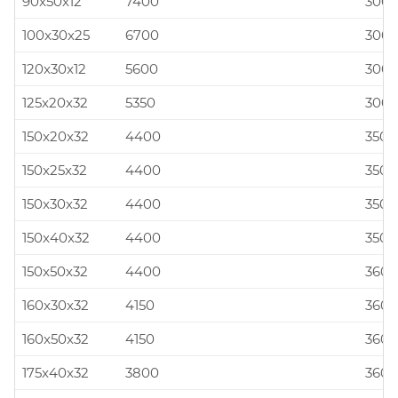
90x50x12
7400
300x
100x30x25
6700
300x
120x30x12
5600
300x
125x20x32
5350
300x
150x20x32
4400
350x
150x25x32
4400
350x
150x30x32
4400
350x
150x40x32
4400
350x
150x50x32
4400
360x
160x30x32
4150
360x
160x50x32
4150
360x
175x40x32
3800
360x