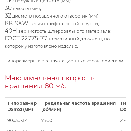
150
наружный диаметр (мм);
30
высота (мм);
32
диаметр посадочного отверстия (мм);
KK19XW
серия шлифовальной шкурки;
40Н
зернистость шлифовального материала;
ГОСТ 22775-77
нормативный документ, по
которому изготовлено изделие.
Типоразмеры и эксплуатационные характеристики
Максимальная скорость
вращения 80 м/с
Типоразмер
Предельная частота вращения
Тип
Dxhxd (мм)
(об/мин)
Dxhx
90x30x12
7400
270x