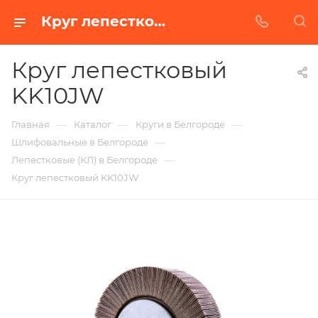
Круг лепестковый KK10JW в Белгороде | Купить по недорогой цене от Абразивного Завода
Круг лепестковый
KK10JW
—
—
—
Главная
Каталог
Круги в Белгороде
—
Шлифовальные в Белгороде
—
Лепестковые (КЛ) в Белгороде
Круг лепестковый KK10JW