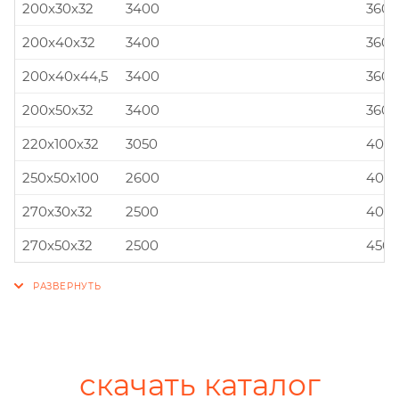
200x30x32
3400
360x
200x40x32
3400
360x
200x40x44,5
3400
360x
200x50x32
3400
360x
220x100x32
3050
400x
250x50x100
2600
400x
270x30x32
2500
400x
270x50x32
2500
450x
скачать каталог