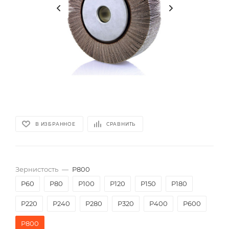
В ИЗБРАННОЕ
СРАВНИТЬ
Зернистость
—
P800
P60
P80
P100
P120
P150
P180
P220
P240
P280
P320
P400
P600
P800