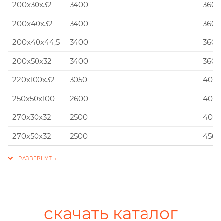
200x30x32
3400
360x
200x40x32
3400
360x
200x40x44,5
3400
360x
200x50x32
3400
360x
220x100x32
3050
400x
250x50x100
2600
400x
270x30x32
2500
400x
270x50x32
2500
450x
скачать каталог