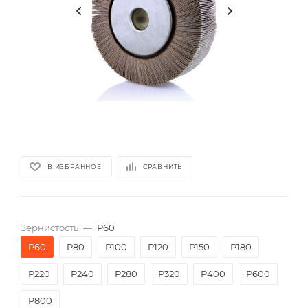
В ИЗБРАННОЕ
СРАВНИТЬ
Зернистость
—
P60
P60
P80
P100
P120
P150
P180
P220
P240
P280
P320
P400
P600
P800