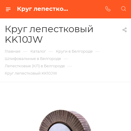
Круг лепестковый KK10JW в Белгороде | Купить по недорогой цене от Абразивного Завода
Круг лепестковый
KK10JW
—
—
—
Главная
Каталог
Круги в Белгороде
—
Шлифовальные в Белгороде
—
Лепестковые (КЛ) в Белгороде
Круг лепестковый KK10JW