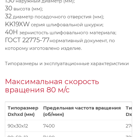
150
наружный диаметр (мм);
30
высота (мм);
32
диаметр посадочного отверстия (мм);
KK19XW
серия шлифовальной шкурки;
40Н
зернистость шлифовального материала;
ГОСТ 22775-77
нормативный документ, по
которому изготовлено изделие.
Типоразмеры и эксплуатационные характеристики
Максимальная скорость
вращения 80 м/с
Типоразмер
Предельная частота вращения
Тип
Dxhxd (мм)
(об/мин)
Dxhx
90x30x12
7400
270x