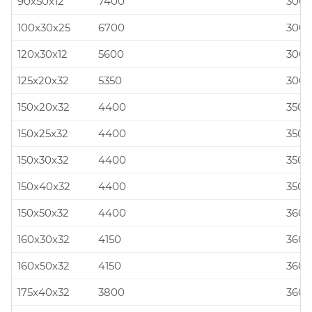
90x50x12
7400
300x
100x30x25
6700
300x
120x30x12
5600
300x
125x20x32
5350
300x
150x20x32
4400
350x
150x25x32
4400
350x
150x30x32
4400
350x
150x40x32
4400
350x
150x50x32
4400
360x
160x30x32
4150
360x
160x50x32
4150
360x
175x40x32
3800
360x