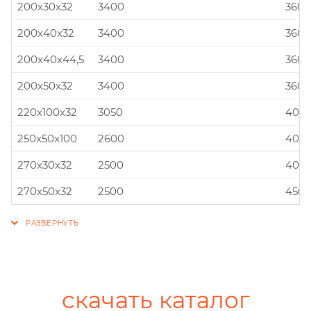
200x30x32
3400
360x
200x40x32
3400
360x
200x40x44,5
3400
360x
200x50x32
3400
360x
220x100x32
3050
400x
250x50x100
2600
400x
270x30x32
2500
400x
270x50x32
2500
450x
скачать каталог