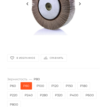
В ИЗБРАННОЕ
СРАВНИТЬ
Зернистость
—
P80
P60
P80
P100
P120
P150
P180
P220
P240
P280
P320
P400
P600
P800