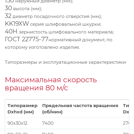
150
наружный диаметр (мм);
30
высота (мм);
32
диаметр посадочного отверстия (мм);
KK19XW
серия шлифовальной шкурки;
40Н
зернистость шлифовального материала;
ГОСТ 22775-77
нормативный документ, по
которому изготовлено изделие.
Типоразмеры и эксплуатационные характеристики
Максимальная скорость
вращения 80 м/с
Типоразмер
Предельная частота вращения
Тип
Dxhxd (мм)
(об/мин)
Dxhx
90x30x12
7400
270x