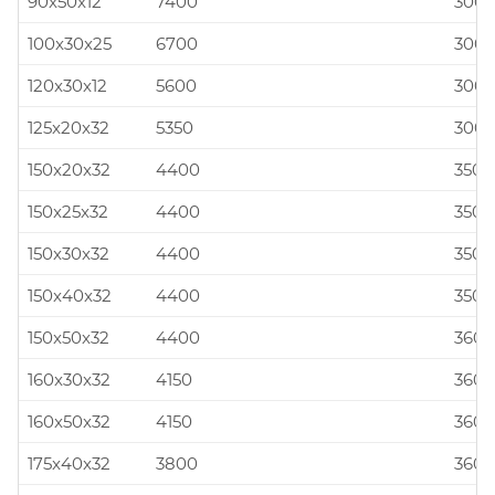
90x50x12
7400
300x
100x30x25
6700
300x
120x30x12
5600
300x
125x20x32
5350
300x
150x20x32
4400
350x
150x25x32
4400
350x
150x30x32
4400
350x
150x40x32
4400
350x
150x50x32
4400
360x
160x30x32
4150
360x
160x50x32
4150
360x
175x40x32
3800
360x