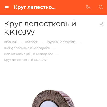
Круг лепестковый KK10JW в Белгороде | Купить по недорогой цене от Абразивного Завода
Круг лепестковый
KK10JW
—
—
—
Главная
Каталог
Круги в Белгороде
—
Шлифовальные в Белгороде
—
Лепестковые (КЛ) в Белгороде
Круг лепестковый KK10JW