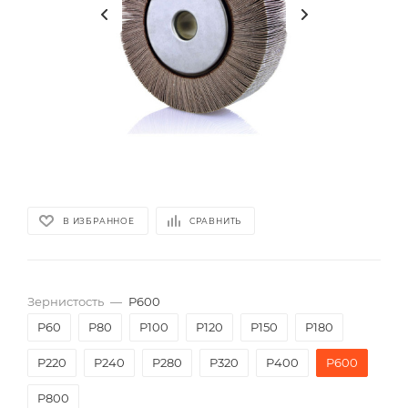
В ИЗБРАННОЕ
СРАВНИТЬ
Зернистость
—
P600
P60
P80
P100
P120
P150
P180
P220
P240
P280
P320
P400
P600
P800