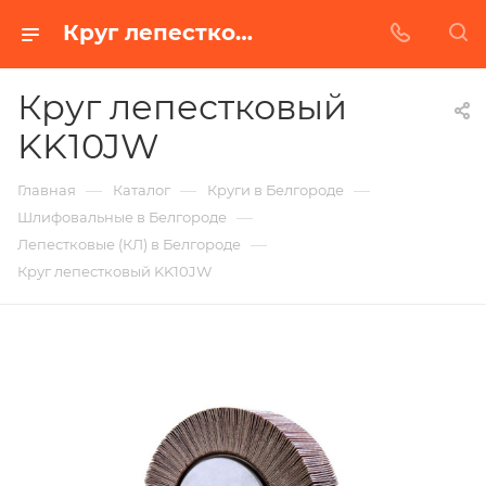
Круг лепестковый KK10JW в Белгороде | Купить по недорогой цене от Абразивного Завода
Круг лепестковый
KK10JW
—
—
—
Главная
Каталог
Круги в Белгороде
—
Шлифовальные в Белгороде
—
Лепестковые (КЛ) в Белгороде
Круг лепестковый KK10JW