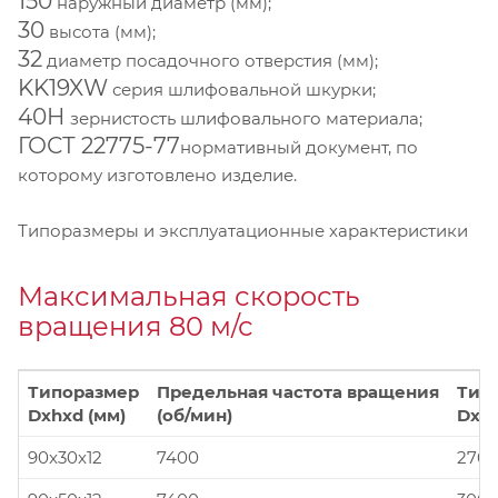
150
наружный диаметр (мм);
30
высота (мм);
32
диаметр посадочного отверстия (мм);
KK19XW
серия шлифовальной шкурки;
40Н
зернистость шлифовального материала;
ГОСТ 22775-77
нормативный документ, по
которому изготовлено изделие.
Типоразмеры и эксплуатационные характеристики
Максимальная скорость
вращения 80 м/с
Типоразмер
Предельная частота вращения
Тип
Dxhxd (мм)
(об/мин)
Dxhx
90x30x12
7400
270x