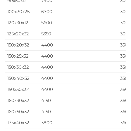
90x50x12
7400
300x
100x30x25
6700
300x
120x30x12
5600
300x
125x20x32
5350
300x
150x20x32
4400
350x
150x25x32
4400
350x
150x30x32
4400
350x
150x40x32
4400
350x
150x50x32
4400
360x
160x30x32
4150
360x
160x50x32
4150
360x
175x40x32
3800
360x