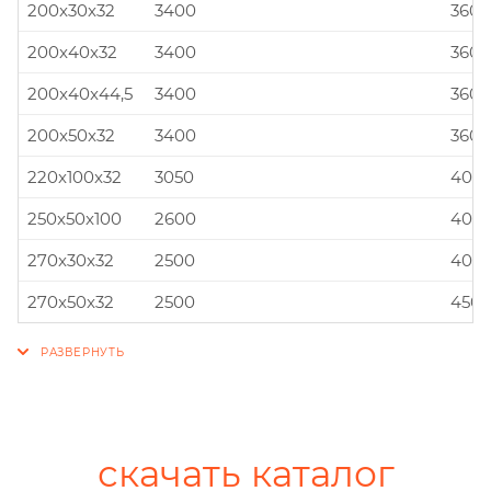
200x30x32
3400
360x
200x40x32
3400
360x
200x40x44,5
3400
360x
200x50x32
3400
360x
220x100x32
3050
400x
250x50x100
2600
400x
270x30x32
2500
400x
270x50x32
2500
450x
скачать каталог