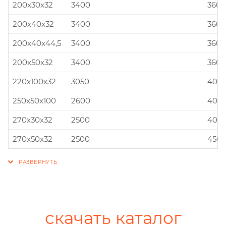
200x30x32
3400
360x
200x40x32
3400
360x
200x40x44,5
3400
360x
200x50x32
3400
360x
220x100x32
3050
400x
250x50x100
2600
400x
270x30x32
2500
400x
270x50x32
2500
450x
скачать каталог