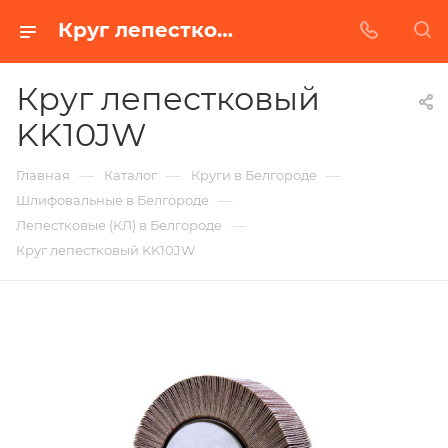
Круг лепестковый KK10JW в Белгороде | Купить по недорогой цене от Абразивного Завода
Круг лепестковый
KK10JW
—
—
—
Главная
Каталог
Круги в Белгороде
—
Шлифовальные в Белгороде
—
Лепестковые (КЛ) в Белгороде
Круг лепестковый KK10JW