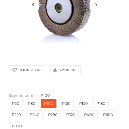
В ИЗБРАННОЕ
СРАВНИТЬ
Зернистость
—
P100
P60
P80
P100
P120
P150
P180
P220
P240
P280
P320
P400
P600
P800