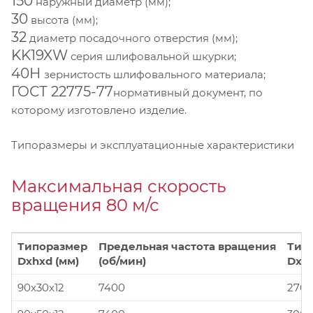
150
наружный диаметр (мм);
30
высота (мм);
32
диаметр посадочного отверстия (мм);
KK19XW
серия шлифовальной шкурки;
40Н
зернистость шлифовального материала;
ГОСТ 22775-77
нормативный документ, по
которому изготовлено изделие.
Типоразмеры и эксплуатационные характеристики
Максимальная скорость
вращения 80 м/с
Типоразмер
Предельная частота вращения
Тип
Dxhxd (мм)
(об/мин)
Dxhx
90x30x12
7400
270x