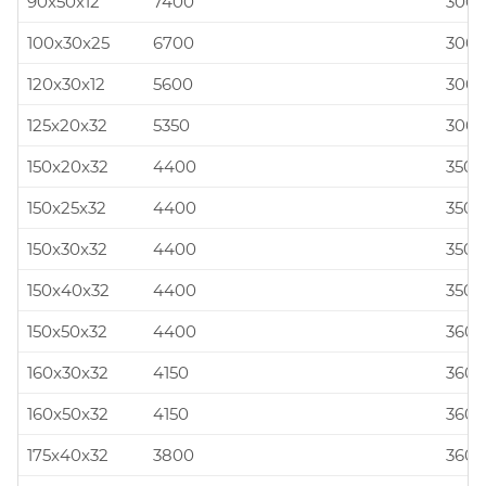
90x50x12
7400
300x
100x30x25
6700
300x
120x30x12
5600
300x
125x20x32
5350
300x
150x20x32
4400
350x
150x25x32
4400
350x
150x30x32
4400
350x
150x40x32
4400
350x
150x50x32
4400
360x
160x30x32
4150
360x
160x50x32
4150
360x
175x40x32
3800
360x