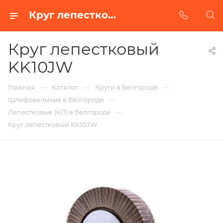
Круг лепестковый KK10JW в Белгороде | Купить по недорогой цене от Абразивного Завода
Круг лепестковый
KK10JW
—
—
—
Главная
Каталог
Круги в Белгороде
—
Шлифовальные в Белгороде
—
Лепестковые (КЛ) в Белгороде
Круг лепестковый KK10JW