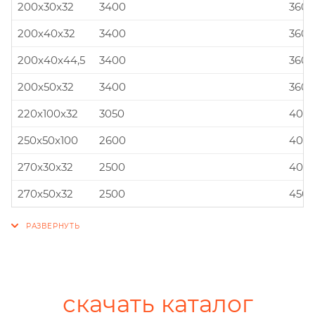
200x30x32
3400
360x
200x40x32
3400
360x
200x40x44,5
3400
360x
200x50x32
3400
360x
220x100x32
3050
400x
250x50x100
2600
400x
270x30x32
2500
400x
270x50x32
2500
450x
скачать каталог