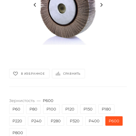
В ИЗБРАННОЕ
СРАВНИТЬ
Зернистость
—
P600
P60
P80
P100
P120
P150
P180
P220
P240
P280
P320
P400
P600
P800