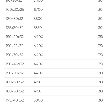
90x50x12
7400
300x
100x30x25
6700
300x
120x30x12
5600
300x
125x20x32
5350
300x
150x20x32
4400
350x
150x25x32
4400
350x
150x30x32
4400
350x
150x40x32
4400
350x
150x50x32
4400
360x
160x30x32
4150
360x
160x50x32
4150
360x
175x40x32
3800
360x