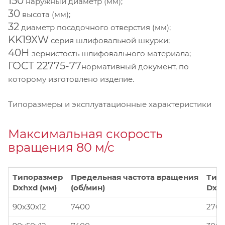
150
наружный диаметр (мм);
30
высота (мм);
32
диаметр посадочного отверстия (мм);
KK19XW
серия шлифовальной шкурки;
40Н
зернистость шлифовального материала;
ГОСТ 22775-77
нормативный документ, по
которому изготовлено изделие.
Типоразмеры и эксплуатационные характеристики
Максимальная скорость
вращения 80 м/с
Типоразмер
Предельная частота вращения
Тип
Dxhxd (мм)
(об/мин)
Dxhx
90x30x12
7400
270x