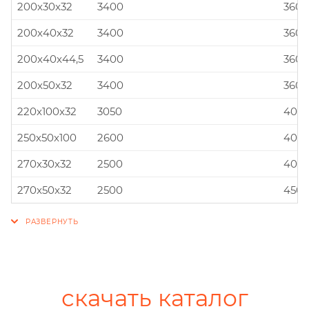
200x30x32
3400
360x
200x40x32
3400
360x
200x40x44,5
3400
360x
200x50x32
3400
360x
220x100x32
3050
400x
250x50x100
2600
400x
270x30x32
2500
400x
270x50x32
2500
450x
скачать каталог