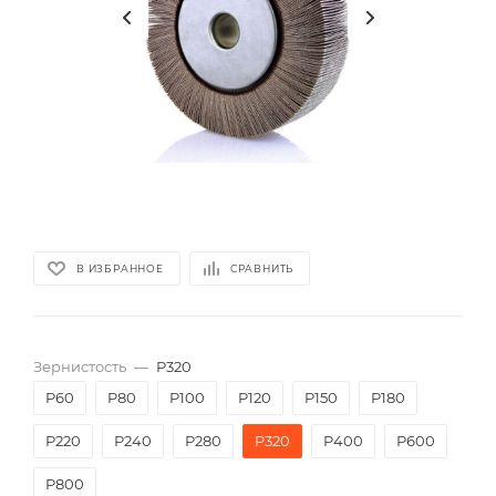
В ИЗБРАННОЕ
СРАВНИТЬ
Зернистость
—
P320
P60
P80
P100
P120
P150
P180
P220
P240
P280
P320
P400
P600
P800