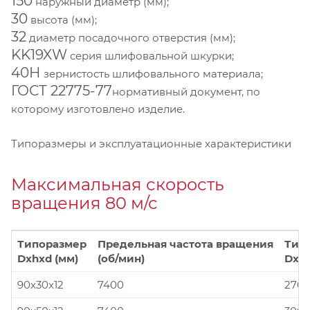
150
наружный диаметр (мм);
30
высота (мм);
32
диаметр посадочного отверстия (мм);
KK19XW
серия шлифовальной шкурки;
40Н
зернистость шлифовального материала;
ГОСТ 22775-77
нормативный документ, по
которому изготовлено изделие.
Типоразмеры и эксплуатационные характеристики
Максимальная скорость
вращения 80 м/с
Типоразмер
Предельная частота вращения
Тип
Dxhxd (мм)
(об/мин)
Dxhx
90x30x12
7400
270x