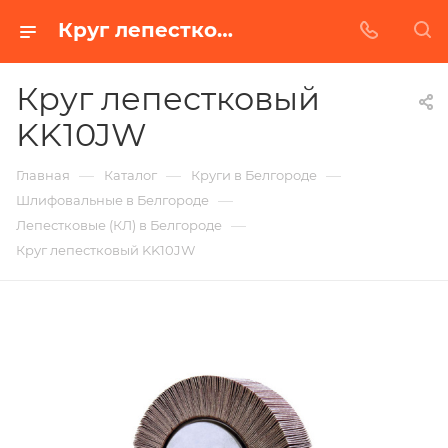
Круг лепестковый KK10JW в Белгороде | Купить по недорогой цене от Абразивного Завода
Круг лепестковый
KK10JW
—
—
—
Главная
Каталог
Круги в Белгороде
—
Шлифовальные в Белгороде
—
Лепестковые (КЛ) в Белгороде
Круг лепестковый KK10JW