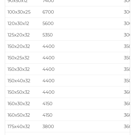
90x50x12
7400
300x
100x30x25
6700
300x
120x30x12
5600
300x
125x20x32
5350
300x
150x20x32
4400
350x
150x25x32
4400
350x
150x30x32
4400
350x
150x40x32
4400
350x
150x50x32
4400
360x
160x30x32
4150
360x
160x50x32
4150
360x
175x40x32
3800
360x