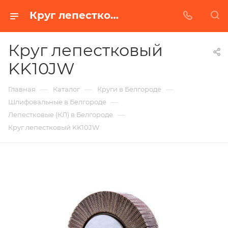
Круг лепестковый KK10JW в Белгороде | Купить по недорогой цене от Абразивного Завода
Круг лепестковый
KK10JW
—
—
—
Главная
Каталог
Круги в Белгороде
—
Шлифовальные в Белгороде
—
Лепестковые (КЛ) в Белгороде
Круг лепестковый KK10JW