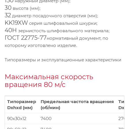
150
наружный диаметр (мм);
30
высота (мм);
32
диаметр посадочного отверстия (мм);
KK19XW
серия шлифовальной шкурки;
40Н
зернистость шлифовального материала;
ГОСТ 22775-77
нормативный документ, по
которому изготовлено изделие.
Типоразмеры и эксплуатационные характеристики
Максимальная скорость
вращения 80 м/с
Типоразмер
Предельная частота вращения
Тип
Dxhxd (мм)
(об/мин)
Dxhx
90x30x12
7400
270x