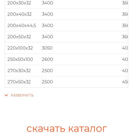
200x30x32
3400
360x
200x40x32
3400
360x
200x40x44,5
3400
360x
200x50x32
3400
360x
220x100x32
3050
400x
250x50x100
2600
400x
270x30x32
2500
400x
270x50x32
2500
450x
скачать каталог