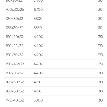
90x50x12
7400
300x
100x30x25
6700
300x
120x30x12
5600
300x
125x20x32
5350
300x
150x20x32
4400
350x
150x25x32
4400
350x
150x30x32
4400
350x
150x40x32
4400
350x
150x50x32
4400
360x
160x30x32
4150
360x
160x50x32
4150
360x
175x40x32
3800
360x