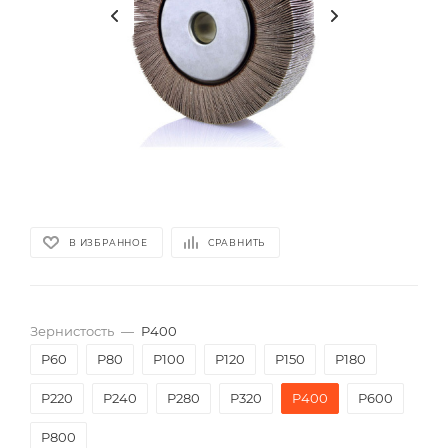
В ИЗБРАННОЕ
СРАВНИТЬ
Зернистость
—
P400
P60
P80
P100
P120
P150
P180
P220
P240
P280
P320
P400
P600
P800